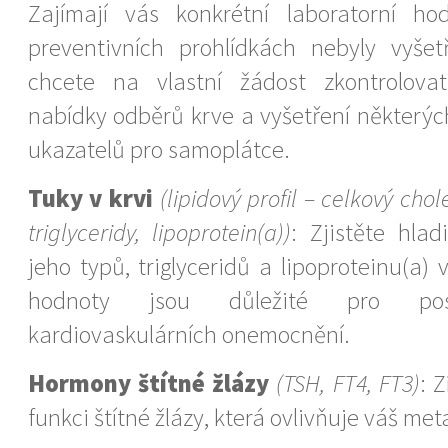
Zajímají vás konkrétní laboratorní hod
preventivních prohlídkách nebyly vyše
chcete na vlastní žádost zkontrolovat
nabídky odběrů krve a vyšetření některý
ukazatelů pro samoplátce.
Tuky v krvi
(lipidový profil – celkový chol
triglyceridy, lipoprotein(a))
:
Zjistěte hlad
jeho typů, triglyceridů a lipoproteinu(a) v
hodnoty jsou důležité pro poso
kardiovaskulárních onemocnění.
Hormony štítné žlázy
(TSH, FT4, FT3)
: 
funkci štítné žlázy, která ovlivňuje váš me