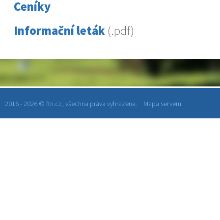
Ceníky
Informační leták
(.pdf)
2016 - 2026 © ftn.cz, všechna práva vyhrazena.
Mapa serveru.