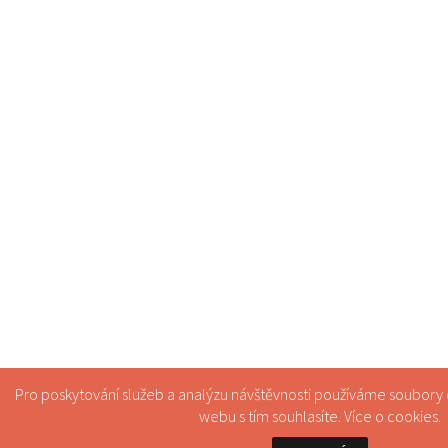
Pro poskytování služeb a analýzu návštěvnosti používáme soubory
webu s tím souhlasíte. Více o
cookies
.