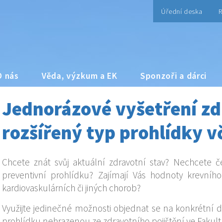
Úřední deska
R
O nás
Věda, výzkum a EK
Sponzoři a dárci
Jednorázové vyšetření zd
rozšířený typ prohlídky 
Chcete znát svůj aktuální zdravotní stav? Nechcete č
preventivní prohlídku? Zajímají Vás hodnoty krevního 
kardiovaskulárních či jiných chorob?
Využijte jedinečné možnosti objednat se na konkrétní 
prohlídku nehrazenou ze zdravotního pojištění ve Fakul