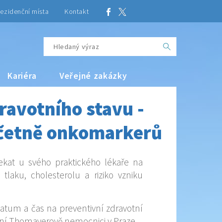
ezidenční místa
Kontakt
Kariéra
Veřejné zakázky
ravotního stavu -
včetně onkomarkerů
ekat u svého praktického lékaře na
tlaku, cholesterolu a riziko vzniku
datum a čas na preventivní zdravotní
tní Thomayerově nemocnici v Praze.