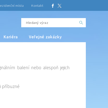
ezidenční místa
Kontakt
Kariéra
Veřejné zakázky
ginálním balení nebo alespoň jejich
či příbuzné