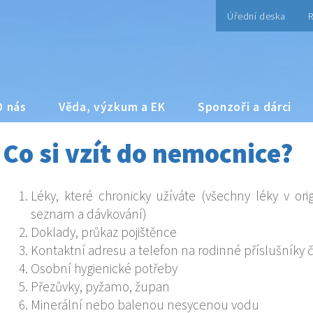
Úřední deska
R
O nás
Věda, výzkum a EK
Sponzoři a dárci
Co si vzít do nemocnice?
Léky, které chronicky užíváte (všechny léky v ori
seznam a dávkování)
Doklady, průkaz pojištěnce
Kontaktní adresu a telefon na rodinné příslušníky 
Osobní hygienické potřeby
Přezůvky, pyžamo, župan
Minerální nebo balenou nesycenou vodu