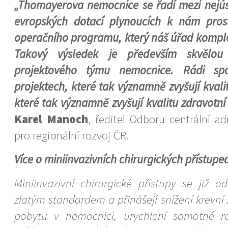
„Thomayerova nemocnice se řadí mezi nejús
evropských dotací plynoucích k nám prost
operačního programu, který náš úřad komple
Takový výsledek je především skvělou 
projektového týmu nemocnice. Rádi sp
projektech, které tak významně zvyšují kvali
které tak významně zvyšují kvalitu zdravotní
Karel Manoch
, ředitel Odboru centrální a
pro regionální rozvoj ČR.
Více o miniinvazivních chirurgických přístupe
Miniinvazivní chirurgické přístupy se již o
zlatým standardem a přinášejí snížení krevní z
pobytu v nemocnici, urychlení samotné r