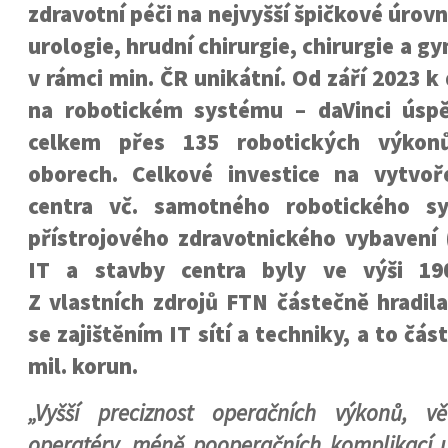
zdravotní péči na nejvyšší špičkové úrovn
urologie, hrudní chirurgie, chirurgie a gy
v rámci min. ČR unikátní.
Od září 2023 k
na robotickém systému – daVinci úspě
celkem přes 135 robotických výkon
oborech. Celkové investice na vytvoř
centra vč. samotného robotického sy
přístrojového zdravotnického vybavení 
IT a stavby centra byly ve výši 190
Z vlastních zdrojů FTN částečně hradil
se zajištěním IT sítí a techniky, a to čás
mil. korun.
„Vyšší preciznost operačních výkonů, v
operatéry, méně pooperačních komplikací u 