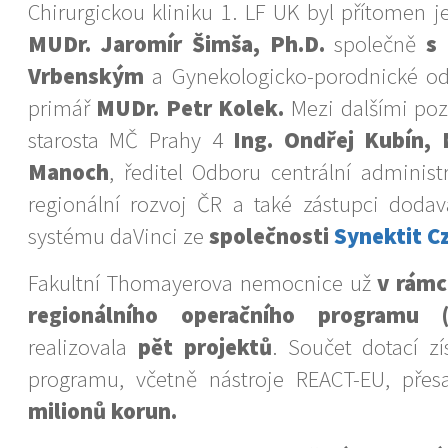
Chirurgickou kliniku 1. LF UK byl přítomen j
MUDr. Jaromír Šimša, Ph.D.
společně
s 
Vrbenským
a Gynekologicko-porodnické od
primář
MUDr. Petr Kolek.
Mezi dalšími poz
starosta MČ Prahy 4
Ing. Ondřej Kubín,
Manoch
, ředitel Odboru centrální administ
regionální rozvoj ČR a také zástupci dodav
systému daVinci ze
společnosti
Synektit C
Fakultní Thomayerova nemocnice už
v rámc
regionálního operačního programu 
realizovala
pět projektů
. Součet dotací z
programu, včetně nástroje REACT-EU, pře
milionů korun.