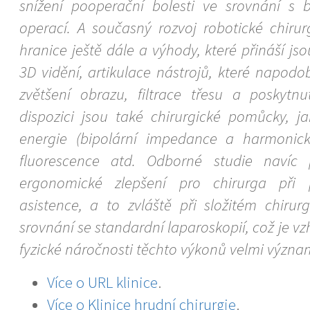
snížení pooperační bolesti ve srovnání s
operací. A současný rozvoj robotické chirur
hranice ještě dále a výhody, které přináší j
3D vidění, artikulace nástrojů, které napodobu
zvětšení obrazu, filtrace třesu a poskytnut
dispozici jsou také chirurgické pomůcky, ja
energie (bipolární impedance a harmonické
fluorescence atd. Odborné studie navíc p
ergonomické zlepšení pro chirurga při p
asistence, a to zvláště při složitém chiru
srovnání se standardní laparoskopií, což je v
fyzické náročnosti těchto výkonů velmi význa
Více o URL klinice
.
Více o Klinice hrudní chirurgie
.