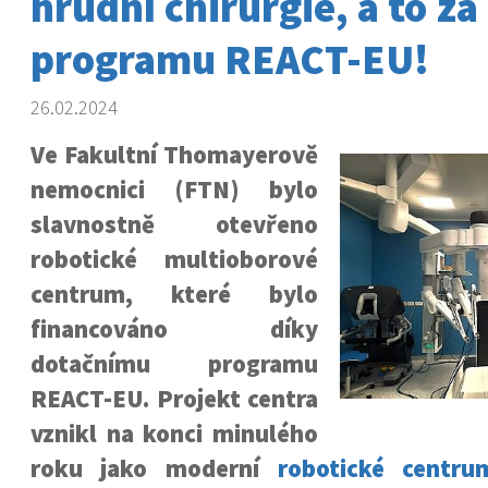
hrudní chirurgie, a to z
programu REACT-EU!
26.02.2024
Ve Fakultní Thomayerově
nemocnici (FTN) bylo
slavnostně otevřeno
robotické multioborové
centrum, které bylo
financováno díky
dotačnímu programu
REACT-EU. Projekt centra
vznikl
na konci minulého
roku jako moderní
robotické centru