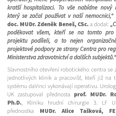
kratší hospitalizaci. To vše nabídne nový 
který se začal používat v naší nemocnici,“
u
doc. MUDr. Zdeněk Beneš, CSc.
a dodal:
„C
poděkovat všem, kteří se na tomto pr
projektu podíleli, a to nejen organizačn
projektové podpory ze strany Centra pro reg
Ministerstva zdravotnictví a dalších subjektů.“
Slavnostního otevření robotického centra se z
jednotlivých klinik a pracovišť, kteří již n
systému daVinci vykonávají operativu. Urologi
UK zastupoval přednosta
prof. MUDr. R
Ph.D.
, Kliniku hrudní chirurgie 3. LF U
přednostka
MUDr. Alice Tašková, 