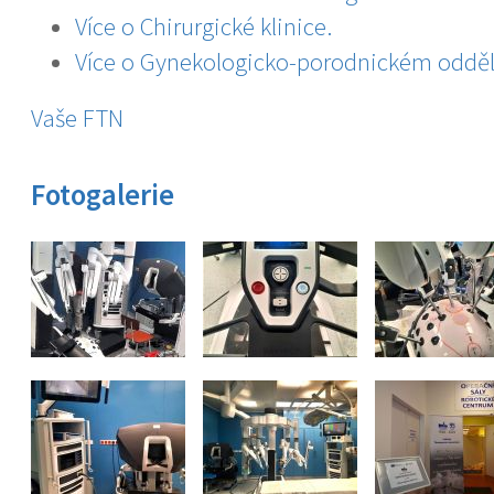
Více o Chirurgické klinice.
Více o Gynekologicko-porodnickém odděl
Vaše FTN
Fotogalerie