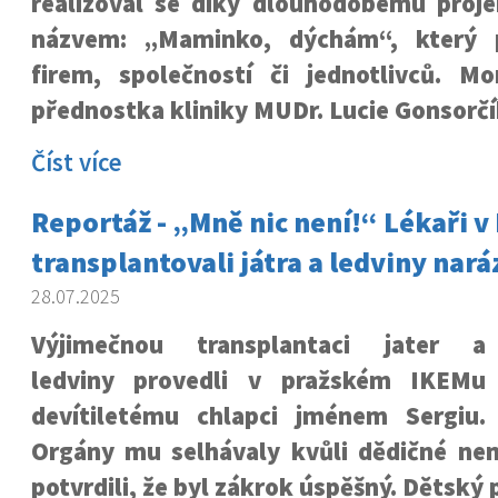
realizoval se díky dlouhodobému proj
názvem: „Maminko, dýchám“, který 
firem, společností či jednotlivců. Mo
přednostka kliniky MUDr. Lucie Gonsorčí
Číst více
Reportáž - „Mně nic není!“ Lékaři v
transplantovali játra a ledviny nará
28.07.2025
Výjimečnou transplantaci jater a
ledviny provedli v pražském IKEMu
devítiletému chlapci jménem Sergiu.
Orgány mu selhávaly kvůli dědičné nem
potvrdili, že byl zákrok úspěšný. Dětský