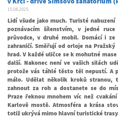
v Krči - dříve Šimsovo sanatorium (
15.08.2025
Lidí všude jako much. Turisté nabuzení
poznávacím šílenstvím, v jedné ruce
průvodce, v druhé mobil. Domácí i ze
zahraničí. Směřují od orloje na Pražský
hrad. V každé uličce se k mohutné mase p
další. Nakonec není ve vašich silách ud
protože vás táhlé těsto těl nepustí.
A 
málo. Udělat několik kroků stranou, tř
zahnout za roh a dostanete se do mí
Praze řeknou mnohem víc než cvakání
Karlově mostě. Atmosféra a krása sto
totiž ukrývá mimo hlavní turistické trasy