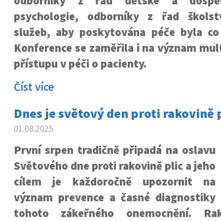
odborníky z řad dětské a dospělé
psychologie, odborníky z řad školst
služeb, aby poskytována péče byla co n
Konference se zaměřila i na význam mult
přístupu v péči o pacienty.
Číst více
Dnes je světový den proti rakovině p
01.08.2025
První srpen tradičně připadá na oslavu
Světového dne proti rakovině plic a jeho
cílem je každoročně upozornit na
význam prevence a časné diagnostiky
tohoto zákeřného onemocnění. Rak