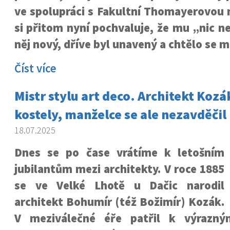
ve spolupráci s Fakultní Thomayerovou 
si přitom nyní pochvaluje, že mu „nic ne
něj nový, dříve byl unavený a chtělo se m
Číst více
Mistr stylu art deco. Architekt Kozák
kostely, manželce se ale nezavděčil
18.07.2025
Dnes se po čase vrátíme k letošním
jubilantům mezi architekty. V roce 1885
se ve Velké Lhotě u Dačic narodil
architekt Bohumír (též Božimír) Kozák.
V meziválečné éře patřil k výrazn