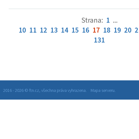
Strana:
1
...
10
11
12
13
14
15
16
17
18
19
20
2
131
2016 - 2026 © ftn.cz, všechna práva vyhrazena.
Mapa serveru.