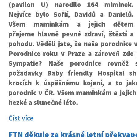
(pavilon U) narodilo 164 miminek.
Nejvíce bylo Sofií, Davidů a Danielů.
Všem maminkám a jejich dětem
přejeme hlavně pevné zdraví, štěstí a
pohodu. Věděli jste, že naše porodnice 
Porodnice roku v Praze a zároveň zde p
Sympatie? Naše porodnice rovněž s
požadavky Baby friendly Hospital sh
krocích k úspěšnému kojení, a to ja
porodnic v ČR. Všem maminkám
a jeji
hezké a slunečné léto.
Číst více
FTN děkuje za krásné letní překvap