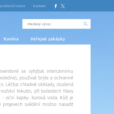
ezidenční místa
Kontakt
Kariéra
Veřejné zakázky
eventivně se vyhýbat intenzivnímu
poledne), používat brýle a ochranné
un. Léčba: chladivé obklady, studená
nožství tekutin, při bolestech hlavy
ek - oční kapky- borová voda. Kůži je
i projevech svědění možno nasadit