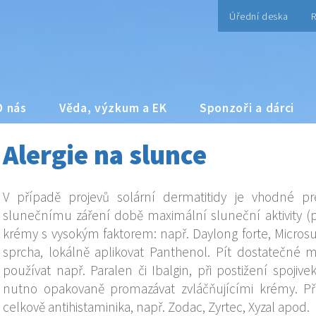
Úřední deska
R
O nás
Věda, výzkum a EK
Sponzoři a dárci
Alergie na slunce
V případě projevů solární dermatitidy je vhodné pr
slunečnímu záření době maximální sluneční aktivity (
krémy s vysokým faktorem: např. Daylong forte, Micros
sprcha, lokálně aplikovat Panthenol. Pít dostatečné m
používat např. Paralen či Ibalgin, při postižení spojiv
nutno opakovaně promazávat zvláčňujícími krémy. Př
celkově antihistaminika, např. Zodac, Zyrtec, Xyzal apod.