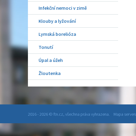
Infekční nemoci v zimě
Klouby a lyžování
Lymská borelióza
Tonutí
Úpal a úžeh
Žloutenka
2016 - 2026 © ftn.cz, všechna práva vyhrazena.
Mapa serveru