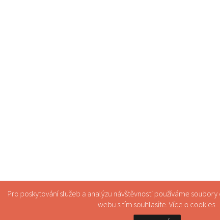
Pro poskytování služeb a analýzu návštěvnosti používáme soubory
webu s tím souhlasíte. Více o
cookies
.