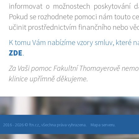
informovat o možnostech poskytování da
Pokud se rozhodnete pomoci nám touto ce
učinit prostřednictvím finančního nebo vě
K tomu Vám nabízíme vzory smluv, které na
ZDE
.
Za Vaši pomoc Fakultní Thomayerově nemoc
klinice upřímně děkujeme.
2016 - 2026 © ftn.cz, všechna práva vyhrazena.
Mapa serveru.