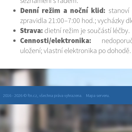
seznámení s řádem.
Denní režim a noční klid:
stanoví 
zpravidla 21:00–7:00 hod.; vycházky dl
Strava:
dietní režim je součástí léčby.
Cennosti/elektronika:
nedoporuč
uložení; vlastní elektronika po dohodě.
2016 - 2026 © ftn.cz, všechna práva vyhrazena.
Mapa serveru.