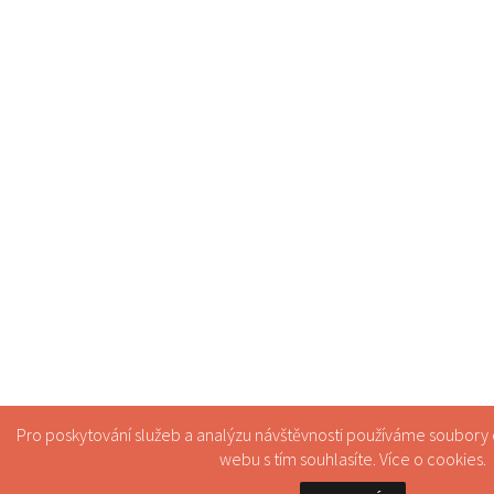
Pro poskytování služeb a analýzu návštěvnosti používáme soubory
webu s tím souhlasíte. Více o
cookies
.