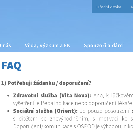
Úřední deska
R
O nás
Věda, výzkum a EK
Sponzoři a dárci
FAQ
1) Potřebuji žádanku / doporučení?
Zdravotní služba (Vita Nova):
Ano, k lůžkovém
vyšetření je třeba indikace nebo doporučení lékaře 
Sociální služba (Orient):
Je pouze posouzení
s dítětem se znevýhodněním, s motivací ke s
Doporučení/komunikace s OSPOD je výhodou, niko