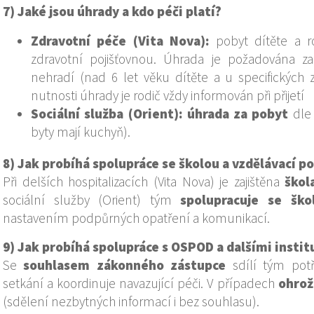
7) Jaké jsou úhrady a kdo péči platí?
Zdravotní péče (Vita Nova):
pobyt dítěte a r
zdravotní pojišťovnou. Úhrada je požadována za
nehradí (nad 6 let věku dítěte a u specifických 
nutnosti úhrady je rodič vždy informován při přijetí
Sociální služba (Orient):
úhrada za pobyt
dle
byty mají kuchyň).
8) Jak probíhá spolupráce se školou a vzdělávací p
Při delších hospitalizacích (Vita Nova) je zajištěna
škol
sociální služby (Orient) tým
spolupracuje se ško
nastavením podpůrných opatření a komunikací.
9) Jak probíhá spolupráce s OSPOD a dalšími insti
Se
souhlasem zákonného zástupce
sdílí tým pot
setkání a koordinuje navazující péči. V případech
ohrož
(sdělení nezbytných informací i bez souhlasu).