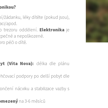
ronikou?
í/žádanku, léky dítěte (pokud jsou),
aci/apod.
do trezoru oddělení.
Elektronika
je
ezpečné a nepoškozené.
ro péči o dítě.
yt (Vita Nova):
délka dle plánu
hčovací podpory po delší pobyt dle
nčení nácviku a stabilizace vazby s
 omezený
na 3-6 měsíců