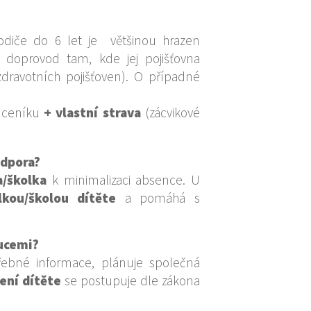
odiče do 6 let je většinou hrazen
 doprovod tam, kde jej pojišťovna
zdravotních pojišťoven). O případné
 ceníku
+ vlastní strava
(zácvikové
odpora?
a/školka
k minimalizaci absence. U
lkou/školou dítěte
a pomáhá s
tucemi?
řebné informace, plánuje společná
ení dítěte
se postupuje dle zákona