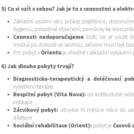
5) Co si vzít s sebou? Jak je to s cennostmi a elekt
Základní osobní věci, průkaz pojištěnce, doporučen
hygienu, pohodlné oblečení, pomůcky ke komunik
Cennosti nedoporučujeme
brát; lze je uložit 
možná po dohodě se sestrou; zařízení musí být b
Pro pobyt v
Orientu
je vhodné i základní vybavení p
6) Jak dlouho pobyty trvají?
Diagnosticko-terapeutický a doléčovací pob
vyšetření/terapie.
Respitní pobyt (Vita Nova):
od krátkodobé odle
indikace
Zácvikový pobyt:
obvykle tři měsíce něco do uko
dítětem
Sociální rehabilitace (Orient):
pobyt je
časově