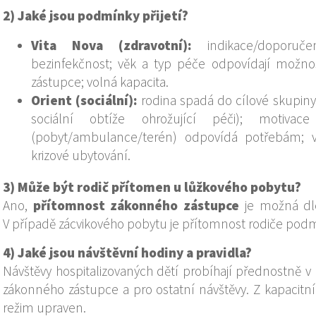
2) Jaké jsou podmínky přijetí?
Vita Nova (zdravotní):
indikace/doporučen
bezinfekčnost; věk a typ péče odpovídají možn
zástupce; volná kapacita.
Orient (sociální):
rodina spadá do cílové skupiny 
sociální obtíže ohrožující péči); motiva
(pobyt/ambulance/terén) odpovídá potřebám; v
krizové ubytování.
3) Může být rodič přítomen u lůžkového pobytu?
Ano,
přítomnost zákonného zástupce
je možná dle
V případě zácvikového pobytu je přítomnost rodiče pod
4) Jaké jsou návštěvní hodiny a pravidla?
Návštěvy hospitalizovaných dětí probíhají přednostně 
zákonného zástupce a pro ostatní návštěvy. Z kapacitn
režim upraven.