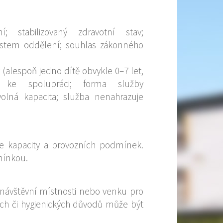
í; stabilizovaný zdravotní stav;
ostem oddělení; souhlas zákonného
(alespoň jedno dítě obvykle 0–7 let,
ce ke spolupráci; forma služby
olná kapacita; služba nenahrazuje
 kapacity a provozních podmínek.
mínkou.
v návštěvní místnosti nebo venku pro
ích či hygienických důvodů může být