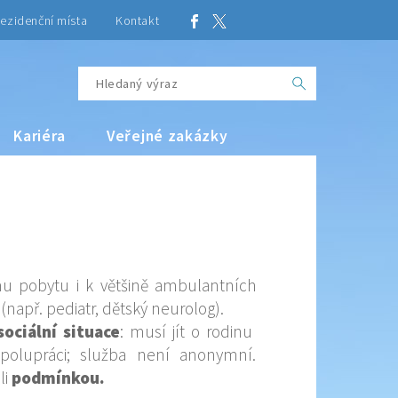
ezidenční místa
Kontakt
Kariéra
Veřejné zakázky
u pobytu i k většině ambulantních
(např. pediatr, dětský neurolog).
sociální situace
: musí jít o rodinu
polupráci; služba není anonymní.
li
podmínkou
.