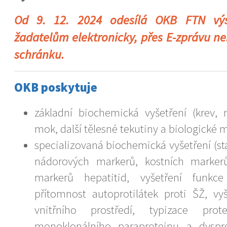
Od 9. 12. 2024 odesílá OKB FTN výs
žadatelům elektronicky, přes E-zprávu n
schránku.
OKB poskytuje
základní biochemická vyšetření (krev,
mok, další tělesné tekutiny a biologické m
specializovaná biochemická vyšetření (s
nádorových markerů, kostních markerů
markerů hepatitid, vyšetření funkc
přítomnost autoprotilátek proti ŠŽ, vy
vnitřního prostředí, typizace prote
monoklonálního paraproteinu a dyspro