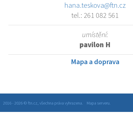
hana.teskova@ftn.cz
tel.: 261 082 561
umístění:
pavilon H
Mapa a doprava
2016 - 2026 © ftn.cz, všechna práva vyhrazena.
Mapa serveru.