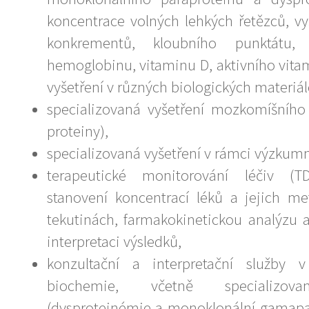
koncentrace volných lehkých řetězců, v
konkrementů, kloubního punktátu, v
hemoglobinu, vitaminu D, aktivního vita
vyšetření v různých biologických materiál
specializovaná vyšetření mozkomíšního
proteiny),
specializovaná vyšetření v rámci výzkumn
terapeutické monitorování léčiv (
stanovení koncentrací léků a jejich met
tekutinách, farmakokinetickou analýzu 
interpretaci výsledků,
konzultační a interpretační služby v 
biochemie, včetně specializova
(dysproteinémie a monoklonální gamapati