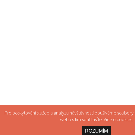
Pro poskytování služeb a analýzu návštěvnosti používáme soubory
webu s tím souhlasíte. Více o
cookies
.
ROZUMÍM