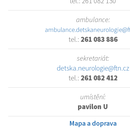
tel.: 261 082 130
ambulance:
ambulance.detskaneurologie@ft
tel.:
261 083 886
sekretariát:
detska.neurologie@ftn.cz
tel.:
261 082 412
umístění:
pavilon U
Mapa a doprava