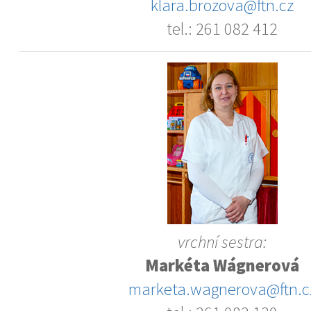
klara.brozova@ftn.cz
tel.: 261 082 412
vrchní sestra:
Markéta Wágnerová
marketa.wagnerova@ftn.c