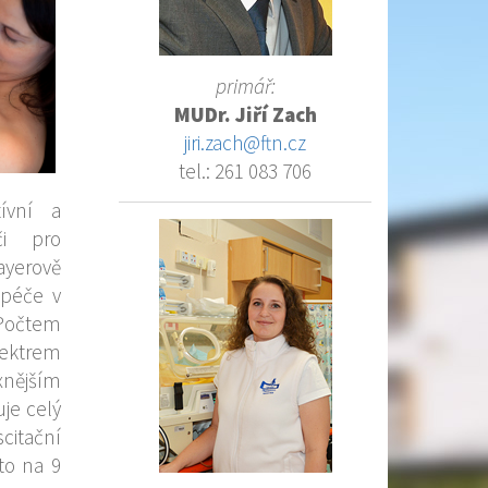
primář:
MUDr. Jiří Zach
jiri.zach@ftn.cz
tel.: 261 083 706
ívní a
či pro
yerově
 péče v
Počtem
ektrem
nějším
je celý
itační
to na 9