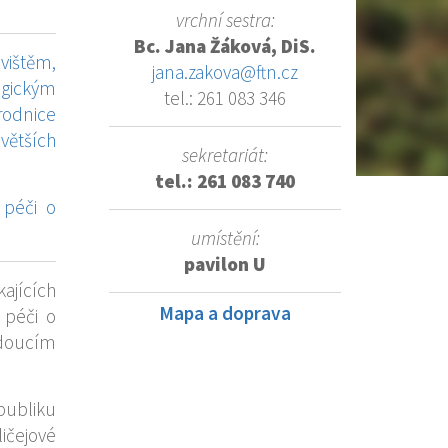
vrchní sestra:
Bc. Jana Žáková, DiS.
vištěm,
jana.zakova@ftn.cz
ogickým
tel.: 261 083 346
rodnice
ětších
sekretariát:
tel.: 261 083 740
 péči o
umístění:
pavilon U
ajících
Mapa a doprava
 péči o
doucím
publiku
ičejové