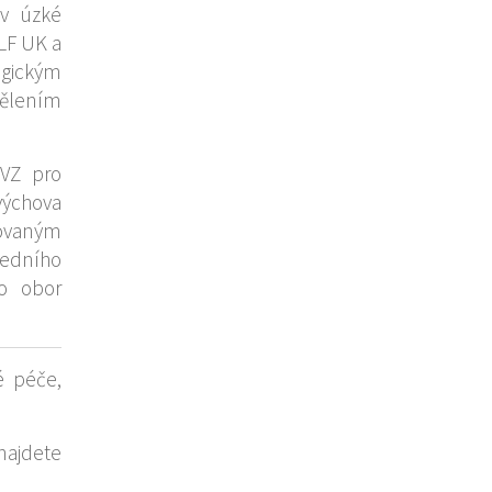
 v úzké
 LF UK a
ogickým
dělením
PVZ pro
výchova
tovaným
edního
ro obor
é péče,
najdete