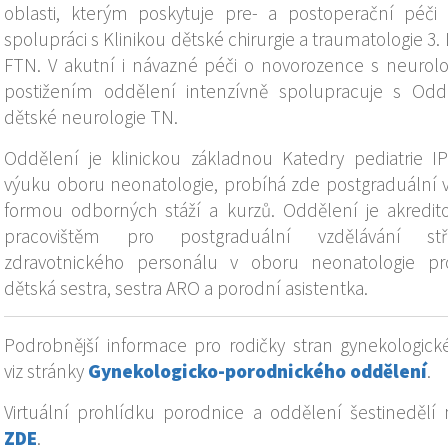
oblasti, kterým poskytuje pre- a postoperační péči
spolupráci s Klinikou dětské chirurgie a traumatologie 3.
FTN. V akutní i návazné péči o novorozence s neurol
postižením oddělení intenzívně spolupracuje s Od
dětské neurologie TN.
Oddělení je klinickou základnou Katedry pediatrie I
výuku oboru neonatologie, probíhá zde postgraduální 
formou odborných stáží a kurzů. Oddělení je akredi
pracovištěm pro postgraduální vzdělávání stř
zdravotnického personálu v oboru neonatologie p
dětská sestra, sestra ARO a porodní asistentka.
Podrobnější informace pro rodičky stran gynekologick
viz stránky
Gynekologicko-porodnického oddělení
.
Virtuální prohlídku porodnice a oddělení šestinedělí 
ZDE
.