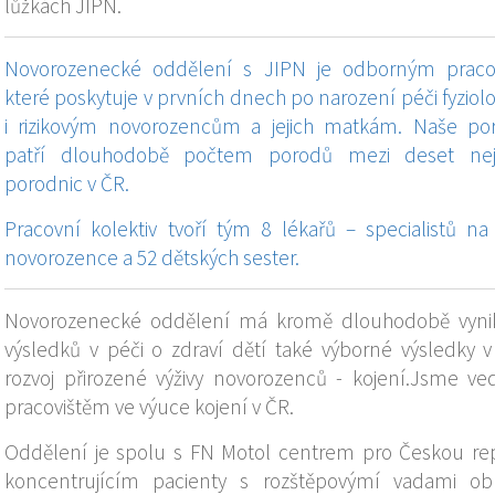
lůžkách JIPN.
Novorozenecké oddělení s JIPN je odborným praco
které poskytuje v prvních dnech po narození péči fyziol
i rizikovým novorozencům a jejich matkám. Naše po
patří dlouhodobě počtem porodů mezi deset nejv
porodnic v ČR.
Pracovní kolektiv tvoří tým 8 lékařů – specialistů na
novorozence a 52 dětských sester.
Novorozenecké oddělení má kromě dlouhodobě vynik
výsledků v péči o zdraví dětí také výborné výsledky v
rozvoj přirozené výživy novorozenců - kojení.
Jsme ve
pracovištěm ve výuce kojení v ČR.
Oddělení je spolu s FN Motol centrem pro Českou re
koncentrujícím pacienty s rozštěpovýmí vadami obl