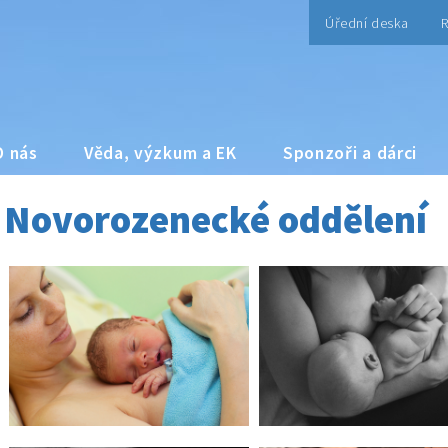
Úřední deska
R
O nás
Věda, výzkum a EK
Sponzoři a dárci
Novorozenecké oddělení