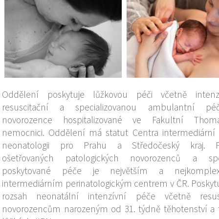
Oddělení poskytuje lůžkovou péči včetně intenz
resuscitační a specializovanou ambulantní pé
novorozence hospitalizované ve Fakultní Thoma
nemocnici. Oddělení má statut Centra intermediární
neonatologii pro Prahu a Středočeský kraj. 
ošetřovaných patologických novorozenců a sp
poskytované péče je největším a nejkomplex
intermediárním perinatologickým centrem v ČR. Poskytu
rozsah neonatální intenzívní péče včetně resusc
novorozencům narozeným od 31. týdně těhotenství a 