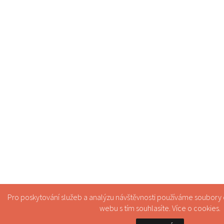
Pro poskytování služeb a analýzu návštěvnosti používáme soubory
webu s tím souhlasíte. Více o
cookies
.