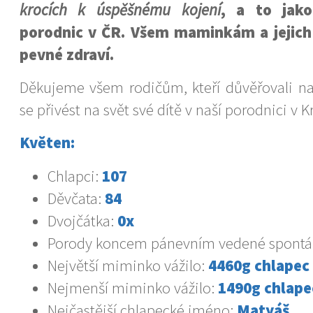
krocích k úspěšnému kojení
, a to jak
porodnic v ČR. Všem maminkám a jejic
pevné zdraví.
Děkujeme všem rodičům, kteří důvěřovali naš
se přivést na svět své dítě v naší porodnici v Kr
Květen:
Chlapci:
107
Děvčata:
84
Dvojčátka:
0x
Porody koncem pánevním vedené spont
Největší miminko vážilo:
4460g chlapec
Nejmenší miminko vážilo:
1490g chlape
Nejčastější chlapecké jméno:
Matyáš