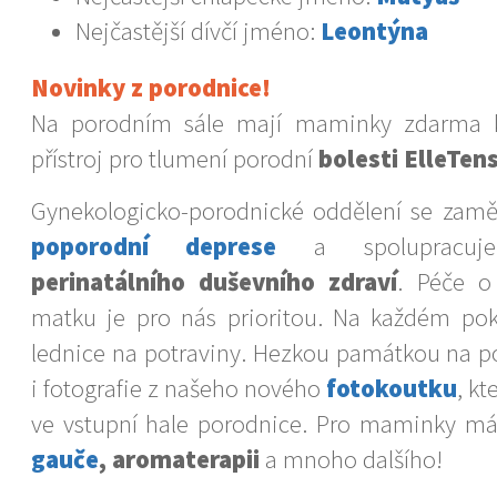
Nejčastější dívčí jméno:
Leontýna
Novinky z porodnice!
Na porodním sále mají maminky zdarma k
přístroj pro tlumení porodní
bolesti ElleTens
Gynekologicko-porodnické oddělení se zam
poporodní deprese
a spolupra
perinatálního duševního zdraví
. Péče o
matku je pro nás prioritou. Na každém poko
lednice na potraviny. Hezkou památkou na p
i fotografie z našeho nového
fotokoutku
, kt
ve vstupní hale porodnice. Pro maminky 
gauče
, aromaterapii
a mnoho dalšího!