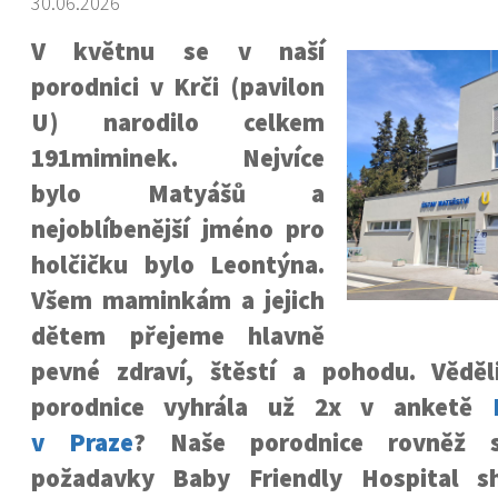
30.06.2026
V květnu se v naší
porodnici v Krči (pavilon
U) narodilo celkem
191miminek. Nejvíce
bylo Matyášů a
nejoblíbenější jméno pro
holčičku bylo Leontýna.
Všem maminkám a jejich
dětem přejeme hlavně
pevné zdraví, štěstí a pohodu. Věděl
porodnice vyhrála už 2x v anketě
v Praze
? Naše porodnice rovněž s
požadavky Baby Friendly Hospital 