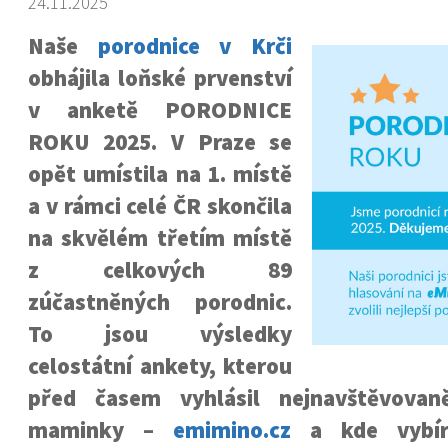
24.11.2025
Naše
porodnice v Krči
obhájila loňské prvenství
v anketě PORODNICE
ROKU 2025. V Praze se
opět umístila na 1. místě
a v rámci celé ČR skončila
na skvělém třetím místě
z celkových 89
zúčastněných porodnic.
To jsou výsledky
celostátní ankety, kterou
před časem vyhlásil nejnavštěvovaně
maminky –
emimino.cz
a kde vybíra