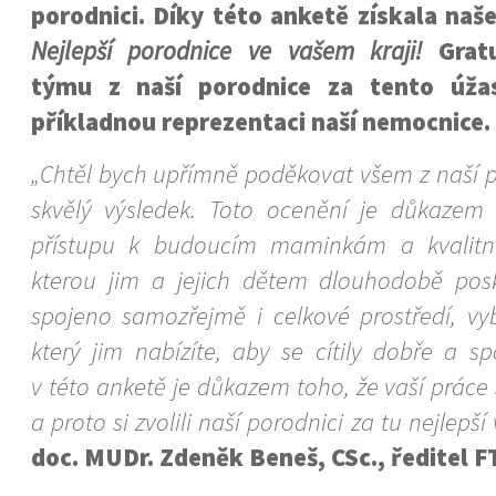
porodnici. Díky této anketě získala naše
Nejlepší porodnice ve vašem kraji!
Grat
týmu z naší porodnice za tento úža
příkladnou reprezentaci naší nemocnice.
„Chtěl bych upřímně poděkovat všem z naší p
skvělý výsledek. Toto ocenění je důkazem
přístupu k budoucím maminkám a kvalitní
kterou jim a jejich dětem dlouhodobě posk
spojeno samozřejmě i celkové prostředí, vy
který jim nabízíte, aby se cítily dobře a s
v této anketě je důkazem toho, že vaší práce s
a proto si zvolili naší porodnici za tu nejlepší v
doc. MUDr. Zdeněk Beneš, CSc., ředitel F