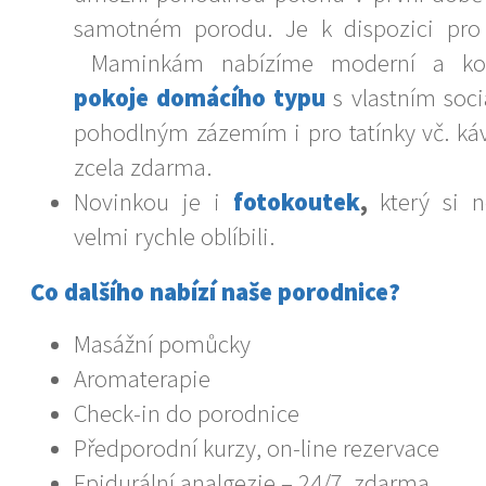
samotném porodu. Je k dispozici pro 
Maminkám nabízíme moderní a ko
pokoje domácího typu
s vlastním soci
pohodlným zázemím i pro tatínky vč. káv
zcela zdarma.
Novinkou je i
fotokoutek
,
který si 
velmi rychle oblíbili.
Co dalšího nabízí naše porodnice?
Masážní pomůcky
Aromaterapie
Check-in do porodnice
Předporodní kurzy, on-line rezervace
Epidurální analgezie – 24/7, zdarma