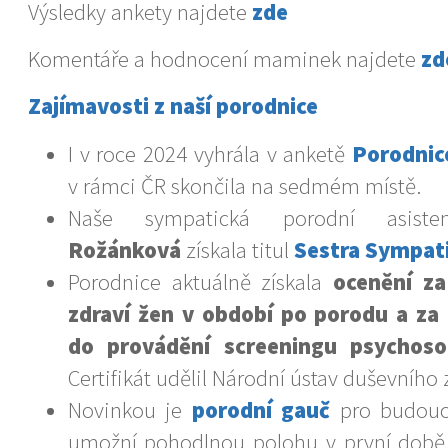
Výsledky ankety najdete
zde
Komentáře a hodnocení maminek najdete
zd
Zajímavosti z naší porodnice
I v roce 2024 vyhrála v anketě
Porodnic
v rámci ČR skončila na sedmém místě.
Naše sympatická porodní asist
Rožánková
získala titul
Sestra Sympat
Porodnice aktuálně získala
ocenění za
zdraví žen v období po porodu a za 
do provádění screeningu psychosoc
Certifikát udělil Národní ústav duševního 
Novinkou je
porodní gauč
pro budouc
umožní pohodlnou polohu v první době 