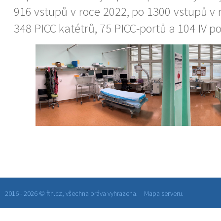
916 vstupů v roce 2022, po 1300 vstupů v 
348 PICC katétrů, 75 PICC-portů a 104 IV po
2016 - 2026 © ftn.cz, všechna práva vyhrazena.
Mapa serveru.