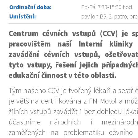
Ordinační doba:
Po-Pá 7:30-15:30 hod.
Umístění:
pavilon B3, 2. patro, p
Centrum cévních vstupů (CCV) je s
pracovištěm naší Interní klinik
zavádění cévních vstupů, ošetřova
tyto vstupy, řešení jejich případný
edukační činnost v této oblasti.
Tým našeho CCV je tvořený lékaři a sestři
je většina certifikována z FN Motol a mů
žilních vstupů zavádět i bez dohledu léka
účastníme národních i mezinárodní
zaměřených na problematiku cévního 