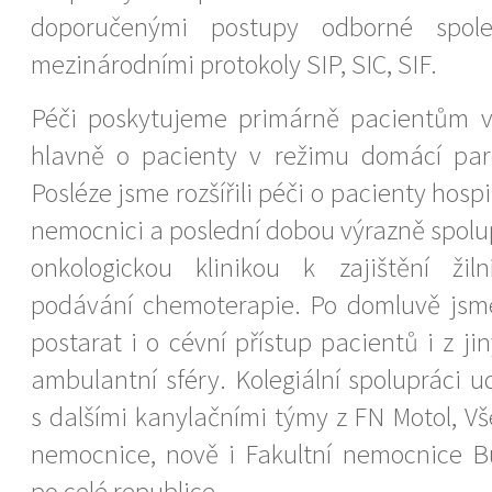
doporučenými postupy odborné spol
mezinárodními protokoly SIP, SIC, SIF.
Péči poskytujeme primárně pacientům v
hlavně o pacienty v režimu domácí pare
Posléze jsme rozšířili péči o pacienty hosp
nemocnici a poslední dobou výrazně spolu
onkologickou klinikou k zajištění žil
podávání chemoterapie. Po domluvě jsme
postarat i o cévní přístup pacientů i z j
ambulantní sféry. Kolegiální spolupráci 
s dalšími kanylačními týmy z FN Motol, V
nemocnice, nově i Fakultní nemocnice B
po celé republice.