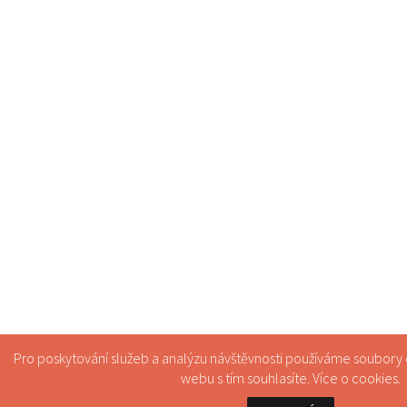
Pro poskytování služeb a analýzu návštěvnosti používáme soubory
webu s tím souhlasíte. Více o
cookies
.