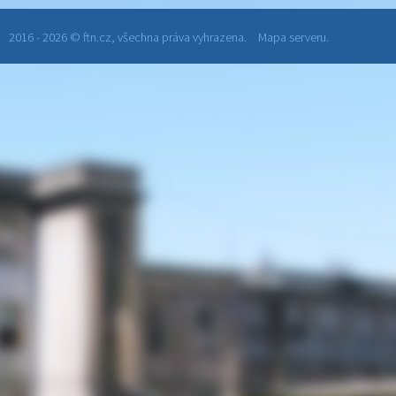
2016 - 2026 © ftn.cz, všechna práva vyhrazena.
Mapa serveru.