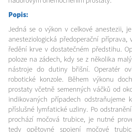
nádorovým onemocněním prostaty.
Popis:
Jedná se o výkon v celkové anestezii, je
anesteziologická předoperační příprava, 
ředění krve v dostatečném předstihu. O
poloze na zádech, kdy se z několika mal
nástroje do dutiny břišní. Operatér ov
robotické konzole. Během výkonu doch
prostaty včetně semenných váčků od okol
indikovaných případech odstraňujeme k
příslušné lymfatické uzliny. Po odstranění
prochází močová trubice, je nutné prov
tedy opětovné spojení močové trub