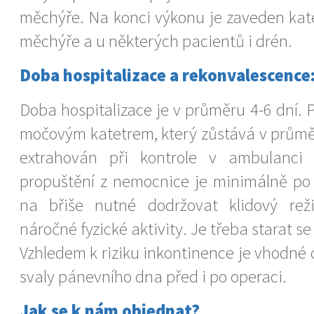
měchýře. Na konci výkonu je zaveden ka
měchýře a u některých pacientů i drén.
Doba hospitalizace a rekonvalescence
Doba hospitalizace je v průměru 4-6 dní. 
močovým katetrem, který zůstává v průměr
extrahován při kontrole v ambulanci
propuštění z nemocnice je minimálně po
na břiše nutné dodržovat klidový re
náročné fyzické aktivity. Je třeba starat s
Vzhledem k riziku inkontinence je vhodné 
svaly pánevního dna před i po operaci.
Jak se k nám objednat?