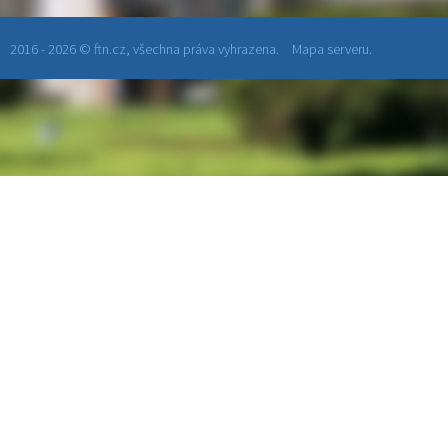
2016 - 2026 © ftn.cz, všechna práva vyhrazena.
Mapa serveru.