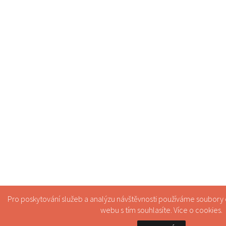
Pro poskytování služeb a analýzu návštěvnosti používáme soubory
webu s tím souhlasíte. Více o
cookies
.