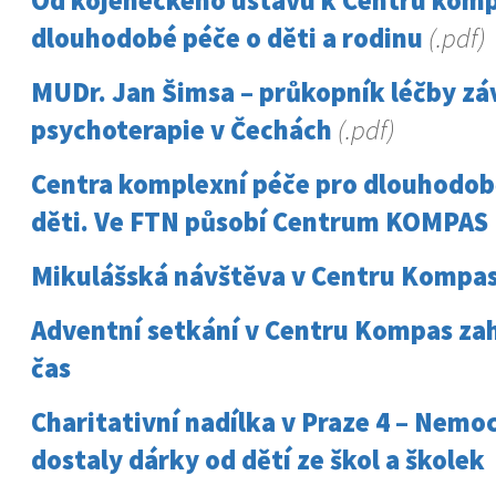
Od kojeneckého ústavu k Centru komp
dlouhodobé péče o děti a rodinu
(.pdf)
MUDr. Jan Šimsa – průkopník léčby záv
psychoterapie v Čechách
(.pdf)
Centra komplexní péče pro dlouhodo
děti. Ve FTN působí Centrum KOMPAS
Mikulášská návštěva v Centru Kompa
Adventní setkání v Centru Kompas zah
čas
Charitativní nadílka v Praze 4 – Nemo
dostaly dárky od dětí ze škol a školek