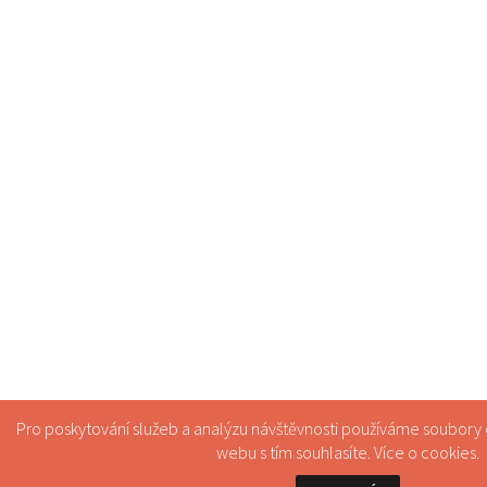
Pro poskytování služeb a analýzu návštěvnosti používáme soubory
webu s tím souhlasíte. Více o
cookies
.