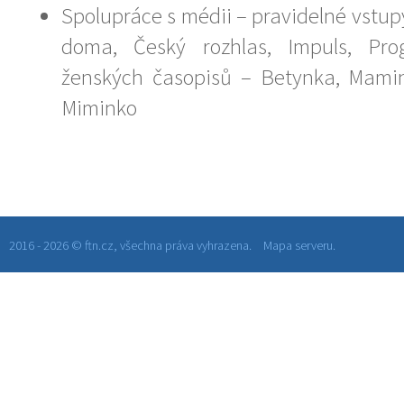
Spolupráce s médii – pravidelné vstu
doma, Český rozhlas, Impuls, Pro
ženských časopisů – Betynka, Mami
Miminko
2016 - 2026 © ftn.cz, všechna práva vyhrazena.
Mapa serveru.