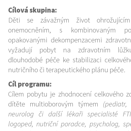
Cílová skupina:
Děti se závažným život ohrožujícím 
onemocněním, s kombinovaným po
opakovanými dekompenzacemi zdravotní
vyžadují pobyt na zdravotním lůžk
dlouhodobé péče ke stabilizaci celkového
nutričního či terapeutického plánu péče.
Cíl programu:
Cílem pobytu je zhodnocení celkového z
dítěte multioborovým týmem
(pediatr,
neurolog či další lékaři specialisté FTN
logoped, nutriční poradce, psycholog, sp