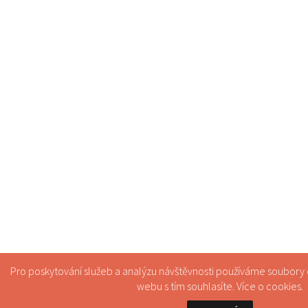
Pro poskytování služeb a analýzu návštěvnosti používáme soubory
webu s tím souhlasíte. Více o
cookies
.