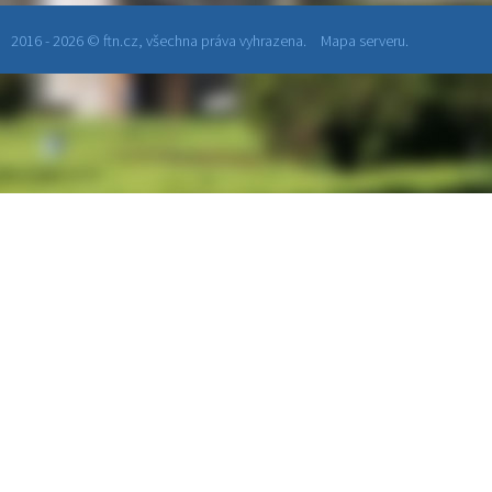
2016 - 2026 © ftn.cz, všechna práva vyhrazena.
Mapa serveru.