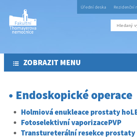
Úřední deska
Rezidenční 
ZOBRAZIT MENU
• Endoskopické operace
Holmiová enukleace prostaty hoL
Fotoselektivní vaporizacePVP
Transtureterální resekce prostat