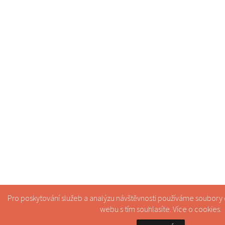
Pro poskytování služeb a analýzu návštěvnosti používáme soubory
webu s tím souhlasíte. Více o
cookies
.