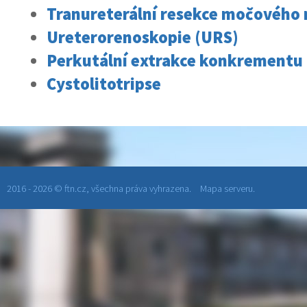
Tranureterální resekce močovéh
Ureterorenoskopie (URS)
Perkutální extrakce konkrementu
Cystolitotripse
2016 - 2026 © ftn.cz, všechna práva vyhrazena.
Mapa serveru.