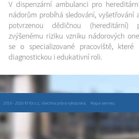
V dispenzární ambulanci pro hereditárn
nádorům probíhá sledování, vyšetřování 
potvrzenou dědičnou (hereditární) p
zvýšenému riziku vzniku nádorových on
se o specializované pracoviště, které 
diagnostickou i edukativní roli.
2016 - 2026 © ftn.cz, všechna práva vyhrazena.
Mapa serveru.