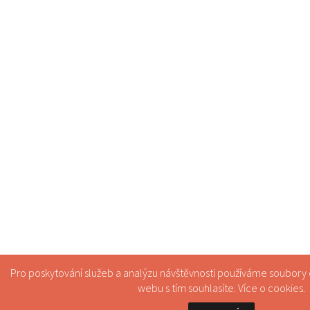
Pro poskytování služeb a analýzu návštěvnosti používáme soubory
webu s tím souhlasíte. Více o
cookies
.