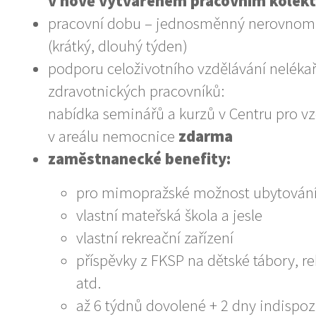
v nově vytvářeném pracovním kolekt
pracovní dobu – jednosměnný nerovnom
(krátký, dlouhý týden)
podporu celoživotního vzdělávání neléka
zdravotnických pracovníků:
nabídka seminářů a kurzů v Centru pro v
v areálu nemocnice
zdarma
zaměstnanecké benefity:
pro mimopražské možnost ubytován
vlastní mateřská škola a jesle
vlastní rekreační zařízení
příspěvky z FKSP na dětské tábory, r
atd.
až 6 týdnů dovolené + 2 dny indispoz