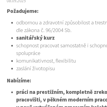
08.09.2025
Požadujeme:
odbornou a zdravotní způsobilost a tres
dle zákona č. 96/2004 Sb.
sanitářský kurz
schopnost pracovat samostatně i schopn
spolupráce
komunikativnost, flexibilitu
zaslání životopisu
Nabízíme:
práci na prestižním, kompletně zre
pracovišti, v pěkném moderním prac