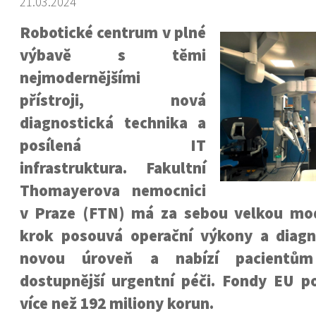
21.03.2024
Robotické centrum v plné
výbavě s těmi
nejmodernějšími
přístroji, nová
diagnostická technika a
posílená IT
infrastruktura. Fakultní
Thomayerova nemocnici
v Praze (FTN) má za sebou velkou mod
krok posouvá operační výkony a diag
novou úroveň a nabízí pacientům 
dostupnější urgentní péči. Fondy EU po
více než 192 miliony korun.