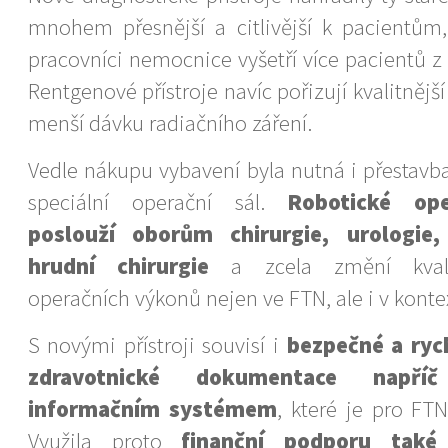
mnohem přesnější a citlivější k pacientům
pracovníci nemocnice vyšetří více pacientů z
Rentgenové přístroje navíc pořizují kvalitnějš
menší dávku radiačního záření.
Vedle nákupu vybavení byla nutná i přestavba,
speciální operační sál.
Robotické op
poslouží oborům chirurgie, urologie
hrudní chirurgie
a zcela změní kvali
operačních výkonů nejen ve FTN, ale i v kontex
S novými přístroji souvisí i
bezpečné a rych
zdravotnické dokumentace napří
informačním systémem
, které je pro FTN
Využila proto
finanční podporu také