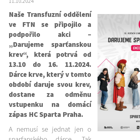
11.10.2024
Naše Transfuzní oddělení
ve FTN se připojilo a
podpořilo akci –
„Darujeme sparťanskou
krev“, která potrvá od
13.10 do 16. 11.2024.
Dárce krve, který v tomto
období daruje svou krev,
dostane za odměnu
vstupenku na domácí
zápas HC Sparta Praha.
A nemusí se jednat jen o
sparťanského dárce. Tak