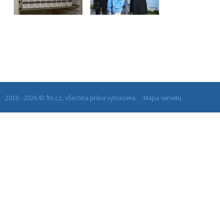
2016 - 2026 © ftn.cz, všechna práva vyhrazena.
Mapa serveru.