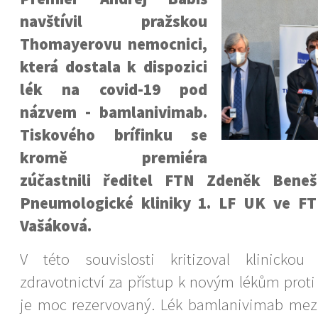
navštívil pražskou
Thomayerovu nemocnici,
která dostala k dispozici
lék na covid-19 pod
názvem - bamlanivimab.
Tiskového brífinku se
kromě premiéra
zúčastnili ředitel FTN Zdeněk Bene
Pneumologické kliniky 1. LF UK ve FT
Vašáková.
V této souvislosti kritizoval klinickou
zdravotnictví za přístup k novým lékům proti
je moc rezervovaný. Lék bamlanivimab mezi