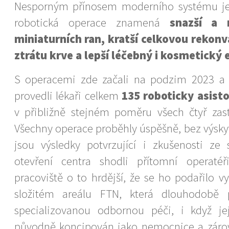
Nesporným přínosem moderního systému je,
robotická operace znamená
snazší a r
miniaturních ran, kratší celkovou rekonv
ztrátu krve a lepší léčebný i kosmetický 
S operacemi zde začali na podzim 2023 a
provedli lékaři celkem
135 roboticky asist
v přibližně stejném poměru všech čtyř za
Všechny operace proběhly úspěšně, bez výsky
jsou výsledky potvrzující i zkušenosti ze 
otevření centra shodli přítomní operaté
pracoviště o to hrdější, že se ho podařilo 
složitém areálu FTN, která dlouhodobě 
specializovanou odbornou péči, i když je
původně koncipován jako nemocnice a záro