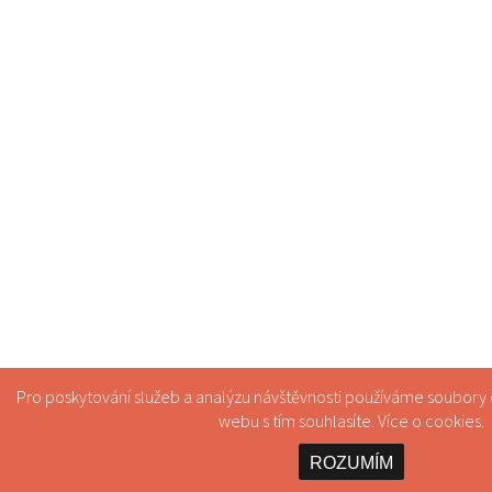
Pro poskytování služeb a analýzu návštěvnosti používáme soubory
webu s tím souhlasíte. Více o
cookies
.
ROZUMÍM