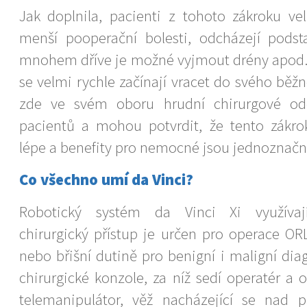
Jak doplnila, pacienti z tohoto zákroku vel
menší pooperační bolesti, odcházejí pods
mnohem dříve je možné vyjmout drény apod.
se velmi rychle začínají vracet do svého běž
zde ve svém oboru hrudní chirurgové od
pacientů a mohou potvrdit, že tento zákrok
lépe a benefity pro nemocné jsou jednoznačn
Co všechno umí da Vinci?
Robotický systém da Vinci Xi využívají
chirurgický přístup je určen pro operace OR
nebo břišní dutině pro benigní i maligní dia
chirurgické konzole, za níž sedí operatér a o
telemanipulátor, věž nacházející se nad