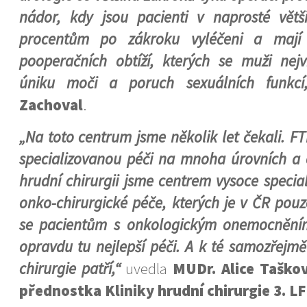
nádor, kdy jsou pacienti v naprosté větši
procentům po zákroku vyléčeni a mají 
pooperačních obtíží, kterých se muži nejv
úniku moči a poruch sexuálních funkcí,
Zachoval
.
„Na toto centrum jsme několik let čekali. F
specializovanou péči na mnoha úrovních a
hrudní chirurgii jsme centrem vysoce speci
onko-chirurgické péče, kterých je v ČR pou
se pacientům s onkologickým onemocněním
opravdu tu nejlepší péči. A k té samozřejmě
chirurgie patří,“
uvedla
MUDr. Alice Taško
přednostka Kliniky hrudní chirurgie 3. L