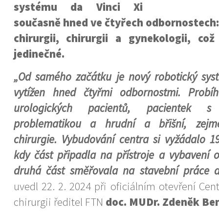
systému da Vinci Xi
současně hned ve čtyřech odbornostech: 
chirurgii, chirurgii a gynekologii, co
jedinečné.
„Od samého začátku je nový robotický sys
vytížen hned čtyřmi odbornostmi. Probí
urologických pacientů, pacientek s 
problematikou a hrudní a břišní, zejm
chirurgie. Vybudování centra si vyžádalo 1
kdy část připadla na přístroje a vybavení 
druhá část směřovala na stavební práce a
uvedl 22. 2. 2024 při oficiálním otevření Cen
chirurgii ředitel FTN
doc. MUDr. Zdeněk Ben