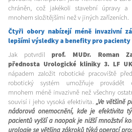
chráněn, což jakékoli stavební úpravy a 
mnohem složitějšími než v jiných zařízeních.
Čtyři obory nabízejí méně invazivní z
lepšími výsledky a benefity pro pacienty
Jak potvrdil
prof. MUDr. Roman Zac
přednosta Urologické kliniky 3. LF U
nápadem založit robotické pracoviště před 
robotický systém umožňuje provádět 
mnohem méně invazivně než všechny ostatn
souvisí i jeho vysoká efektivita.
„Ve většině 
nádorová onemocnění, kde je efektivita týk
pacientů vyšší a naopak je nižší množství k
urologie se většina zákroků týká operací pr