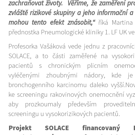
zachraňovat životy. Věříme, že zaměření p
zvláště rizikové skupiny a jeho informační a
mohou tento efekt znásobit,“
říká Martina
přednostka Pneumologické kliniky 1. LF UK ve
Profesorka Vašáková vede jednu z pracovníc
SOLACE, a to části zaměřené na vysokori
pacientů s chronickým plicním onem
vyléčenými zhoubnými nádory, kde je
bronchogenního karcinomu daleko vyšší.No
ke screeningu rakovinových onemocnění vyzý
aby prozkoumaly především proveditel
screeningu u vysokorizikových pacientů.
Projekt SOLACE financovaný 