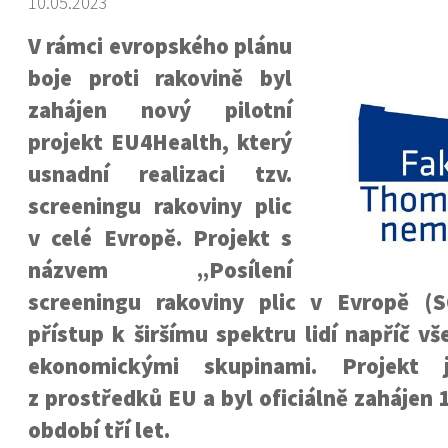
10.05.2023
V rámci evropského plánu
boje proti rakovině byl
zahájen nový pilotní
projekt EU4Health, který
usnadní realizaci tzv.
screeningu rakoviny plic
v celé Evropě. Projekt s
názvem „Posílení
screeningu rakoviny plic v Evropě (S
přístup k širšímu spektru lidí napříč vš
ekonomickými skupinami. Projekt j
z prostředků EU a byl oficiálně zahájen 
období tří let.