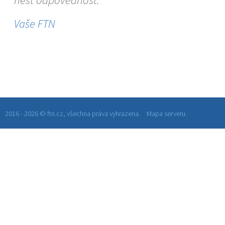
nést odpovědnost.
Vaše FTN
2016 - 2026 © ftn.cz, všechna práva vyhrazena.
Mapa serveru.