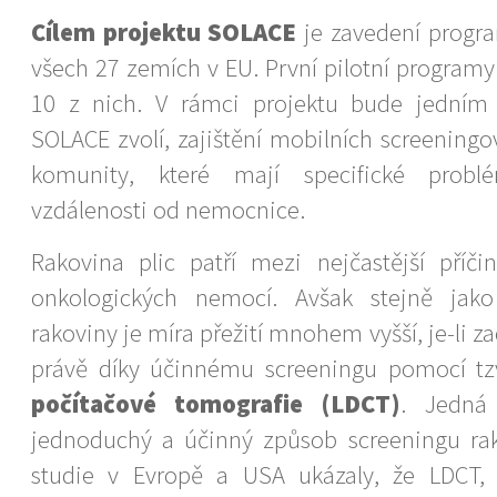
Cílem projektu SOLACE
je zavedení progr
všech 27 zemích v EU. První pilotní program
10 z nich. V rámci projektu bude jedním 
SOLACE zvolí, zajištění mobilních screening
komunity, které mají specifické problé
vzdálenosti od nemocnice.
Rakovina plic patří mezi nejčastější příč
onkologických nemocí. Avšak stejně jak
rakoviny je míra přežití mnohem vyšší, je-li z
právě díky účinnému screeningu pomocí t
počítačové tomografie (LDCT)
. Jedná
jednoduchý a účinný způsob screeningu rak
studie v Evropě a USA ukázaly, že LDCT,