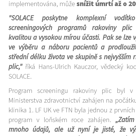
implementována, může
snížit úmrtí až o 2
"SOLACE poskytne komplexní vodítk
screeningových programů rakoviny plic 
kvalitou a vysokou mírou účasti. Pak se lze
ve výběru a náboru pacientů a prodlouži
střední délku života ve skupině s nejvyšším
plic,"
říká Hans-Ulrich Kauczor, vědecký koo
SOLACE.
Program screeningu rakoviny plic byl 
Ministerstva zdravotnictví zahájen na počátku
klinika 1. LF UK ve FTN byla jednou z prvních 
program v loňském roce zahájen.
„Zatím
mnoho údajů, ale už nyní je jisté, že 