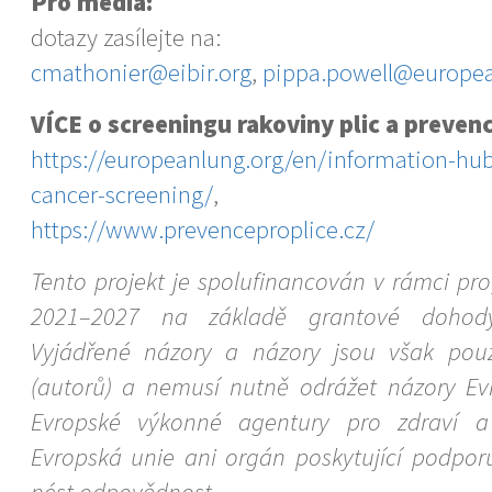
Pro média:
dotazy zasílejte na:
cmathonier@eibir.org
,
pippa.powell@europea
VÍCE o screeningu rakoviny plic a prevenc
https://europeanlung.org/en/information-hub
cancer-screening/
,
https://www.prevenceproplice.cz/
Tento projekt je spolufinancován v rámci p
2021–2027 na základě grantové dohod
Vyjádřené názory a názory jsou však pou
(autorů) a nemusí nutně odrážet názory E
Evropské výkonné agentury pro zdraví a d
Evropská unie ani orgán poskytující podp