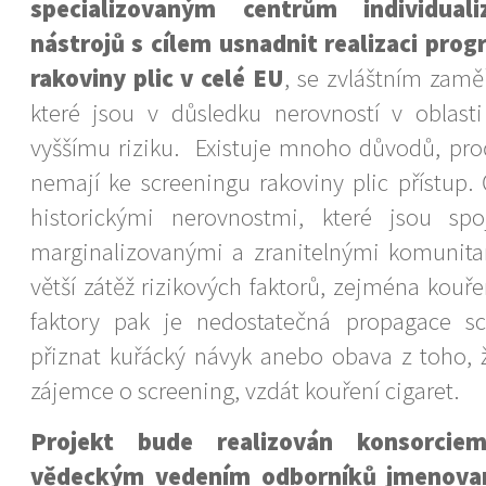
specializovaným centrům individual
nástrojů s cílem usnadnit realizaci pro
rakoviny plic v celé EU
, se zvláštním zamě
které jsou v důsledku nerovností v oblasti
vyššímu riziku. Existuje mnoho důvodů, proč
nemají ke screeningu rakoviny plic přístup. 
historickými nerovnostmi, které jsou spo
marginalizovanými a zranitelnými komunita
větší zátěž rizikových faktorů, zejména kouřen
faktory pak je nedostatečná propagace sc
přiznat kuřácký návyk anebo obava z toho,
zájemce o screening, vzdát kouření cigaret.
Projekt bude realizován konsorci
vědeckým vedením odborníků jmenova