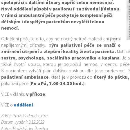
spolupráci s dalšími útvary napříč celou nemocnicí.
Nové oddělení působí v pavilonu F za závodní jídelnou.
V rámci ambulantní péče poskytuje komplexní péči
dětským i dospělým pacientům nevyléčitelnou
nemocí.
Oddělení pečujte o to, aby nemocný netrpěl bolestí ani jinými
nepříjemnými příznaky.
Tým paliativní péče se snaží o
zmírnění utrpení a zlepšení kvality života pacienta.
Multidi
sestry, psychologa, sociálního pracovníka a kaplana
. Je 
těžké životní situaci, kterou je pokročilá nemoc. V centru pé
S pacientem vytváří plán dalšího postupu dle jeho preferencí. S
paliativní ambulance
, která je v provozu od
úterý do pátku, 
paliativní péče (
Po a Pá, 7.00-14.30 hod.
).
VÍCE v článku
v příloze
.
VÍCE o
oddělení
Zdroj: Pražský deník extra
Datum vydání: 3.12.2022
Autor: Pražský deník extra