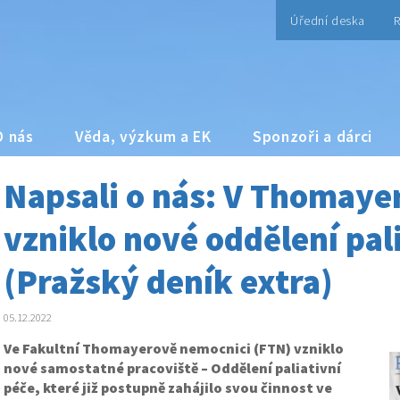
Úřední deska
R
O nás
Věda, výzkum a EK
Sponzoři a dárci
Napsali o nás: V Thomaye
vzniklo nové oddělení pal
(Pražský deník extra)
05.12.2022
Ve Fakultní Thomayerově nemocnici (FTN) vzniklo
nové samostatné pracoviště – Oddělení paliativní
péče, které již postupně zahájilo svou činnost ve