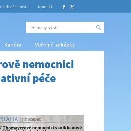
ezidenční místa
Kontakt
Kariéra
Veřejné zakázky
rově nemocnici
iativní péče