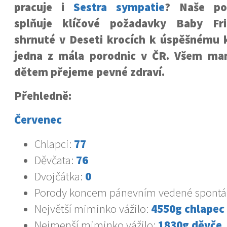
pracuje i
Sestra sympatie
? Naše po
splňuje klíčové požadavky Baby Fri
shrnuté v Deseti krocích k úspěšnému k
jedna z mála porodnic v ČR. Všem ma
dětem přejeme pevné zdraví.
Přehledně:
Červenec
Chlapci:
77
Děvčata:
76
Dvojčátka:
0
Porody koncem pánevním vedené spontá
Největší miminko vážilo:
4550g chlapec
Nejmenší miminko vážilo:
1830g děvče