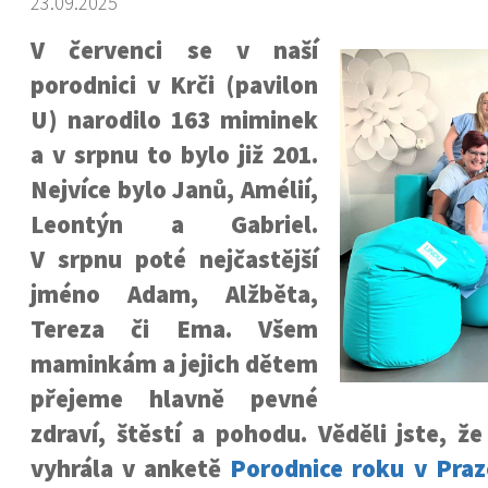
23.09.2025
V červenci se v naší
porodnici v Krči (pavilon
U) narodilo 163 miminek
a v srpnu to bylo již 201.
Nejvíce bylo Janů, Amélií,
Leontýn a Gabriel.
V srpnu poté nejčastější
jméno Adam, Alžběta,
Tereza či Ema. Všem
maminkám a jejich dětem
přejeme hlavně pevné
zdraví, štěstí a pohodu. Věděli jste, ž
vyhrála v anketě
Porodnice roku v Praz