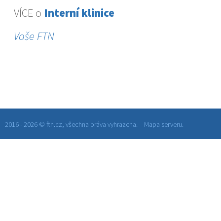
VÍCE o
Interní klinice
Vaše FTN
2016 - 2026 © ftn.cz, všechna práva vyhrazena.
Mapa serveru.