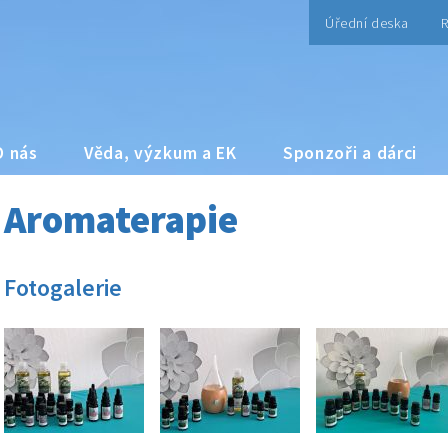
Úřední deska
R
O nás
Věda, výzkum a EK
Sponzoři a dárci
Aromaterapie
Fotogalerie