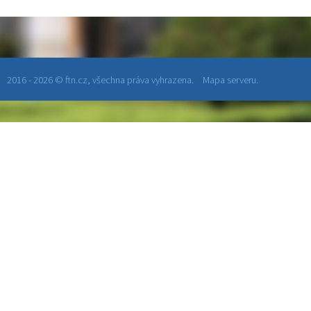
2016 - 2026 © ftn.cz, všechna práva vyhrazena.
Mapa serveru.