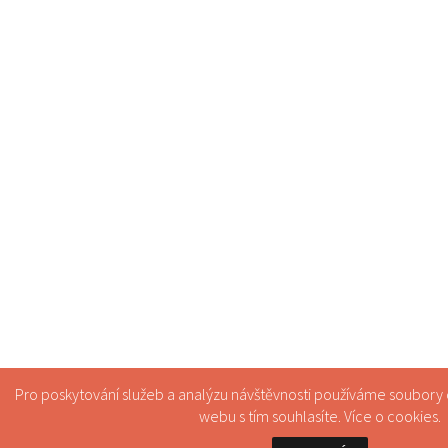
Pro poskytování služeb a analýzu návštěvnosti používáme soubory
webu s tím souhlasíte. Více o
cookies
.