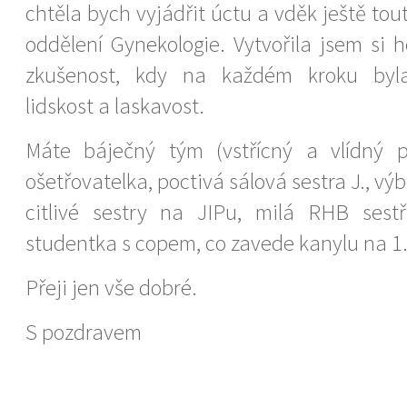
chtěla bych vyjádřit úctu a vděk ještě to
oddělení Gynekologie. Vytvořila jsem si h
zkušenost, kdy na každém kroku byla 
lidskost a laskavost.
Máte báječný tým (vstřícný a vlídný p
ošetřovatelka, poctivá sálová sestra J., vý
citlivé sestry na JIPu, milá RHB sestř
studentka s copem, co zavede kanylu na 1. 
Přeji jen vše dobré.
S pozdravem