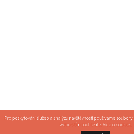
Pro poskytování služeb a analýzu návštěvnosti používáme soubory
webu s tím souhlasíte. Více o
cookies
.