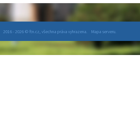
2016 - 2026 © ftn.cz, všechna práva vyhrazena.
Mapa serveru.