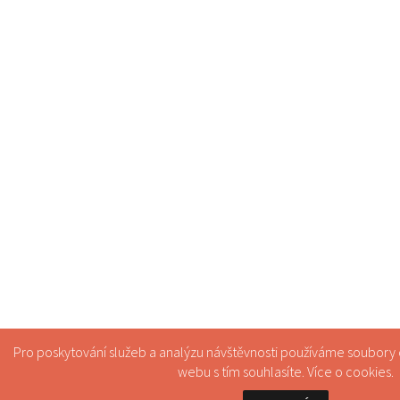
Pro poskytování služeb a analýzu návštěvnosti používáme soubory
webu s tím souhlasíte. Více o
cookies
.