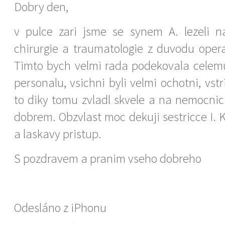
Dobry den,
v pulce zari jsme se synem A. lezeli n
chirurgie a traumatologie z duvodu oper
Timto bych velmi rada podekovala cele
personalu, vsichni byli velmi ochotni, vstri
to diky tomu zvladl skvele a na nemocnic
dobrem. Obzvlast moc dekuji sestricce I. K.
a laskavy pristup.
S pozdravem a pranim vseho dobreho
Odesláno z iPhonu