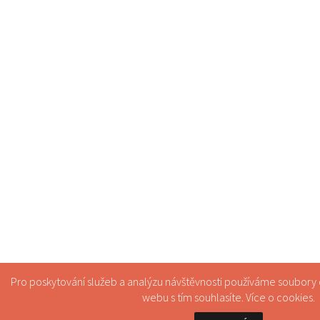
Pro poskytování služeb a analýzu návštěvnosti používáme soubory
webu s tím souhlasíte. Více o
cookies
.