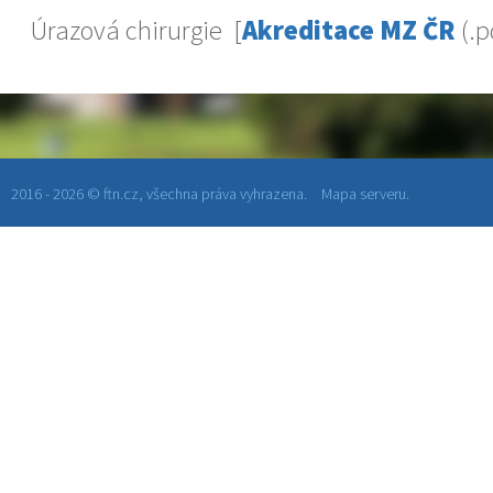
Úrazová chirurgie [
Akreditace MZ ČR
(.p
2016 - 2026 © ftn.cz, všechna práva vyhrazena.
Mapa serveru.