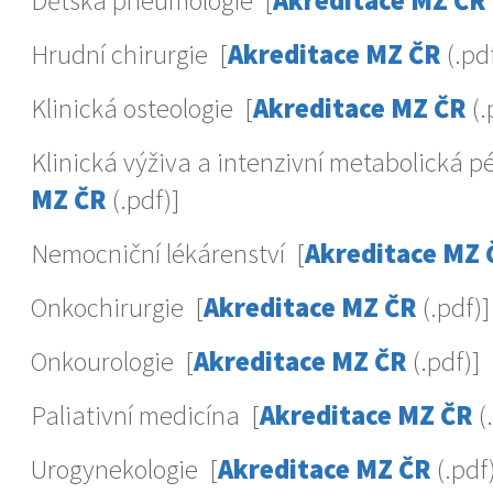
Dětská pneumologie [
Akreditace MZ ČR
Hrudní chirurgie [
Akreditace MZ ČR
(.pdf
Klinická osteologie [
Akreditace MZ ČR
(.
Klinická výživa a intenzivní metabolická p
MZ ČR
(.pdf)]
Nemocniční lékárenství [
Akreditace MZ 
Onkochirurgie [
Akreditace MZ ČR
(.pdf)]
Onkourologie [
Akreditace MZ ČR
(.pdf)]
Paliativní medicína [
Akreditace MZ ČR
(
Urogynekologie [
Akreditace MZ ČR
(.pdf