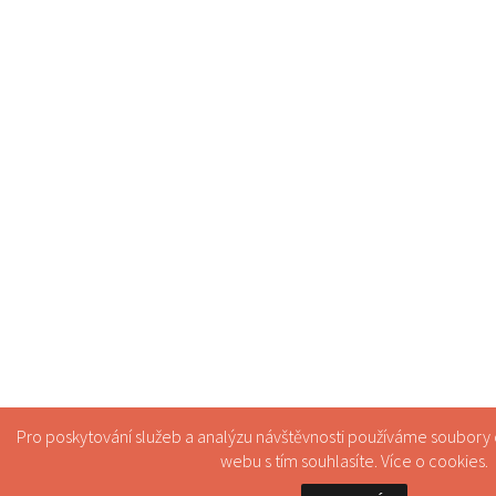
Pro poskytování služeb a analýzu návštěvnosti používáme soubory
webu s tím souhlasíte. Více o
cookies
.