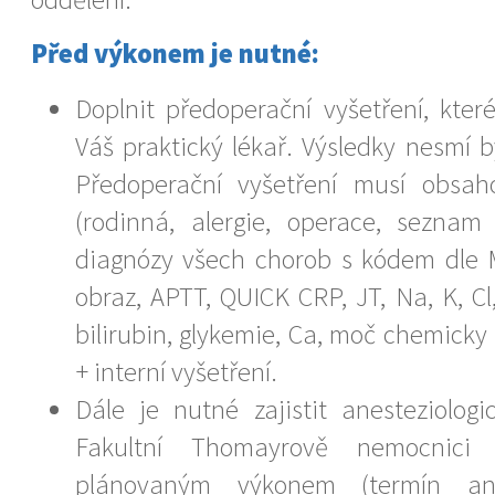
Před výkonem je nutné:
Doplnit předoperační vyšetření, kte
Váš praktický lékař. Výsledky nesmí b
Předoperační vyšetření musí obsa
(rodinná, alergie, operace, seznam
diagnózy všech chorob s kódem dle 
obraz, APTT, QUICK CRP, JT, Na, K, Cl,
bilirubin, glykemie, Ca, moč chemicky
+ interní vyšetření.
Dále je nutné zajistit anesteziologi
Fakultní Thomayrově nemocnici
plánovaným výkonem (termín anes