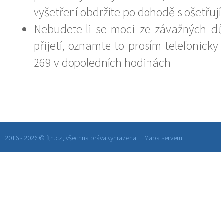
vyšetření obdržíte po dohodě s ošetřuj
Nebudete-li se moci ze závažných d
přijetí, oznamte to prosím telefonicky
269 v dopoledních hodinách
2016 - 2026 © ftn.cz, všechna práva vyhrazena.
Mapa serveru.