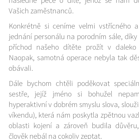
následné péče o dítě, jehož se nám do
Vašich zaměstnanců.
Konkrétně si ceníme velmi vstřícného a
jednání personálu na porodním sále, díky
příchod našeho dítěte prožít v daleko
Naopak, samotná operace nebyla tak děs
obávali.
Dále bychom chtěli poděkovat speciál
sestře, jejíž jméno si bohužel nepa
hyperaktivní v dobrém smyslu slova, slouž
víkendu), která nám poskytla zpětnou vaz
oblasti kojení a zároveň budila důvěru
člověk nebál na cokoliv zeptat.