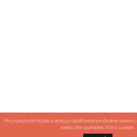
Pro poskytování služeb a analýzu návštěvnosti používáme soubory
webu s tím souhlasíte. Více o
cookies
.