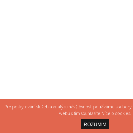
Pro poskytování služeb a analýzu návštěvnosti používáme soubory
webu s tím souhlasíte. Více o
cookies
.
ROZUMÍM