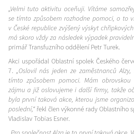
„Velmi tuto aktivitu oceňuji. Vítáme samozř
se tímto způsobem rozhodne pomoci, o to ví
v České republice zvýšený výskyt chřipkovýc
má skoro vždy za následek výpadek pravidel
primář Transfuzního oddělení Petr Turek.
Akci uspořádal Oblastní spolek Českého červ
7.
„Oslovil nás jeden ze zaměstnanců Alzy,
tímto způsobem pomoci. Mám obrovskou r
zájmu a již oslovujeme i další firmy, takže 
byla první taková akce, kterou jsme organizov
poslední,“
řekl člen výkonné rady Oblastního 
Vladislav Tobias Esner.
„Pro společnost Alza je to první taková akce. 