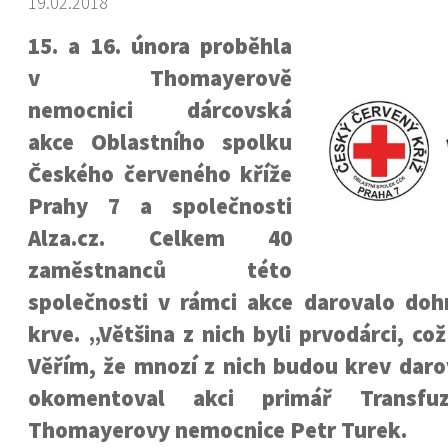
19.02.2018
15. a 16. února proběhla
v Thomayerově
nemocnici dárcovská
akce Oblastního spolku
Českého červeného kříže
Prahy 7 a společnosti
Alza.cz. Celkem 40
zaměstnanců této
společnosti v rámci akce darovalo doh
krve. „Většina z nich byli prvodárci, co
Věřím, že mnozí z nich budou krev daro
okomentoval akci primář Transfuz
Thomayerovy nemocnice Petr Turek.