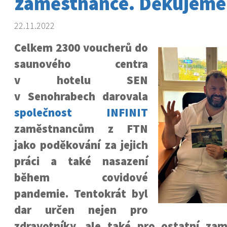
zaměstnance. Děkujeme
22.11.2022
Celkem 2300 voucherů do
saunového centra
v hotelu SEN
v Senohrabech darovala
společnost INFINIT
zaměstnancům z FTN
jako poděkování za jejich
práci a také nasazení
během covidové
pandemie. Tentokrát byl
dar určen nejen pro
zdravotníky, ale také pro ostatní zam