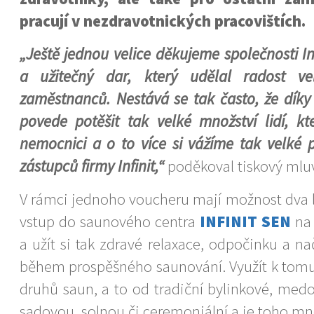
pracují v nezdravotnických pracovištích.
„Ještě jednou velice děkujeme společnosti Inf
a užitečný dar, který udělal radost ve
zaměstnanců. Nestává se tak často, že dík
povede potěšit tak velké množství lidí, kte
nemocnici a o to více si vážíme tak velké 
zástupců firmy Infinit,“
poděkoval tiskový mluv
V rámci jednoho voucheru mají možnost dva l
vstup do saunového centra
INFINIT SEN
na 
a užít si tak zdravé relaxace, odpočinku a na
během prospěšného saunování. Využít k to
druhů saun, a to od tradiční bylinkové, medo
sadovou, solnou či ceremoniální a je toho m