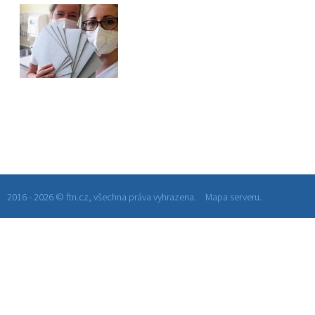
2016 - 2026 © ftn.cz, všechna práva vyhrazena.
Mapa serveru.