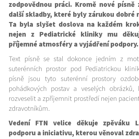
zodpovědnou práci. Kromě nové písně z
další skladby, které byly zárukou dobré 
Ta byla slyšet doslova na každém krok
nejen z Pediatrické kliniky mu děku
příjemné atmosféry a vyjádření podpory.
Text písně se stal dokonce jedním z moti
suterénních prostor pod Pediatrickou klin
písně jsou tyto suterénní prostory ozdo
pohádkových postav a veselých obrázků, k
rozveselit a zpříjemnit prostředí nejen pacien
zdravotníkům.
Vedení FTN velice děkuje zpěváku L
podporu a iniciativu, kterou věnoval zdr