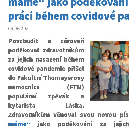
máme“ jako poděkování z
práci během covidové p
09.06.2021
Povzbudit a zároveň
poděkovat zdravotníkům
za jejich nasazení během
covidové pandemie přišel
do Fakultní Thomayerovy
nemocnice (FTN)
populární zpěvák a
kytarista Láska.
Zdravotníkům věnoval svou novou pí
máme“
jako poděkování za jejic