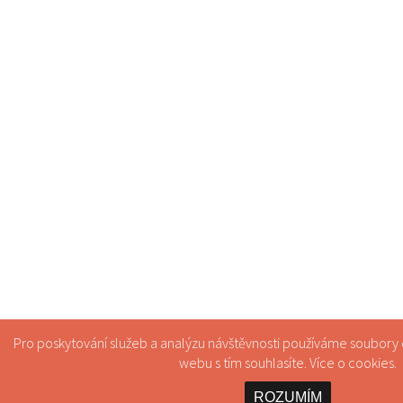
Pro poskytování služeb a analýzu návštěvnosti používáme soubory
webu s tím souhlasíte. Více o
cookies
.
ROZUMÍM