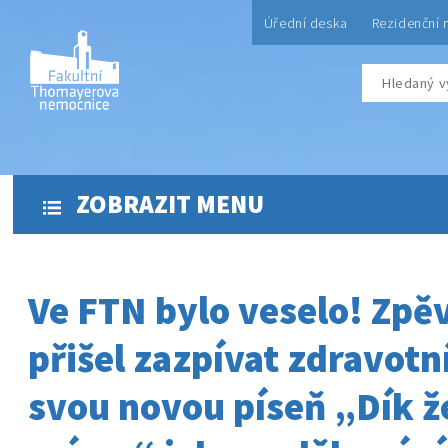
Úřední deska
Rezidenční 
ZOBRAZIT MENU
Ve FTN bylo veselo! Zpě
přišel zazpívat zdravot
svou novou píseň „Dík ž