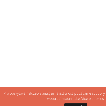
Pro poskytování služeb a analýzu návštěvnosti používáme soubory
webu s tím souhlasíte. Více o
cookies
.