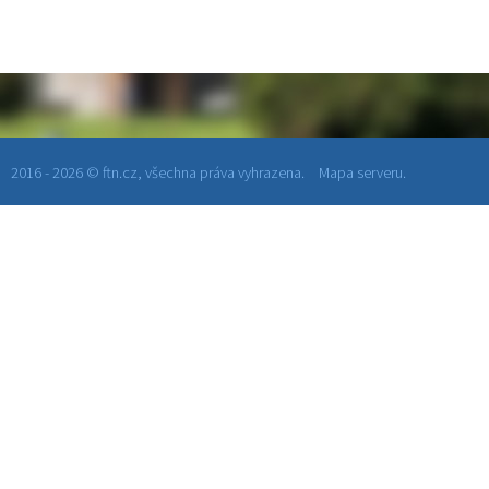
2016 - 2026 © ftn.cz, všechna práva vyhrazena.
Mapa serveru.