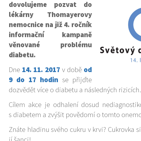
dovolujeme pozvat do
lékárny Thomayerovy
nemocnice na již 4. ročník
informační kampaně
věnované problému
diabetu.
Dne
14. 11. 2017
v době
od
9 do 17 hodin
se přijďte
dozvědět více o diabetu a následných rizicích.
Cílem akce je odhalení dosud nediagnosti
s diabetem a zvýšit povědomí o tomto onemo
Znáte hladinu svého cukru v krvi? Cukrovka si
jí šanci!