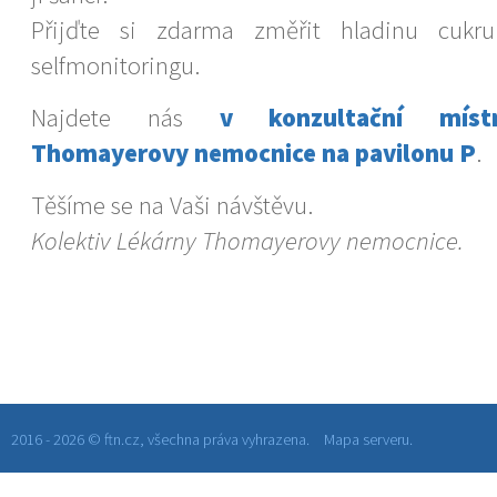
Přijďte si zdarma změřit hladinu cukr
selfmonitoringu.
Najdete nás
v konzultační míst
Thomayerovy nemocnice na pavilonu P
.
Těšíme se na Vaši návštěvu.
Kolektiv Lékárny Thomayerovy nemocnice.
2016 - 2026 © ftn.cz, všechna práva vyhrazena.
Mapa serveru.