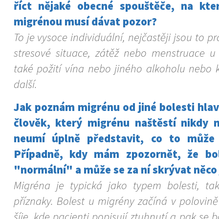
říct nějaké obecné spouštěče, na které
migrénou musí dávat pozor?
To je vysoce individuální, nejčastěji jsou to 
stresové situace, zátěž nebo menstruace u
také požití vína nebo jiného alkoholu nebo
další.
Jak poznám migrénu od jiné bolesti hla
člověk, který migrénu naštěstí nikdy n
neumí úplně představit, co to může 
Případně, kdy mám zpozornět, že bol
"normální" a může se za ní skrývat něco
Migréna je typická jako typem bolesti, t
příznaky. Bolest u migrény začíná v polovině
šíje, kde pacienti popisují ztuhnutí a pak se b