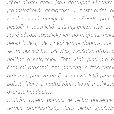
léčbu akutní ataky jsou dostupné všechny s
jednosložková analgetika i nesteroidní a
kombinovaná analgetika. V případě potřeb
nestačí i specifická antimigrenika, léky za
které působí specificky jen na migrénu. Pok
nejen bolest, ale i nepříjemné doprovodné 
Akutní lék má být užit včas, v začátku ataky, 
nejlépe a nejrychleji. Toto však platí pro p
četnými atakami, pro pacienty s frekventní
omezení, protože při častém užití léků proti b
bolestí hlavy z nadužívání akutní medikace
overuse headache.
Druhým typem pomoci je léčba preventivn
termín profylaktická). Tato léčba spočív