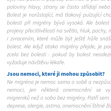
poloviny hlavy, strany se často střídají nebo 
Bolest je narůstající, má tlakový pulzující ch
bolesti při migrény bývá vysoká. Ale bolest
projevy přecitlivělosti na světlo, hluk, pachy,
i zvracením, které může být ještě hůře sn
bolest. Ale když ataka migrény přejde, je pa
zcela bez bolesti - pokud by bolest neodezn
vyžaduje návštěvu lékaře.
Jsou nemoci, které ji mohou způsobit?
Ne migréna je nemoc sama o sobě a nezpůsobu
nemoci, jen některá onemocnění se vysk
migreniků než o sobo bez migrény. Patří sem
deprese, alergie, astma, onemocnění štítné žl