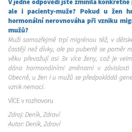
V jedné odpovědi jste zmínila konkrétně
ale i pacienty-muže? Pokud u žen hr
hormonální nerovnováha při vzniku migr
mužů?
Muži samozřejmě trpí migrénou též, v dět
častěji než dívky, ale po pubertě se poměr 
věku převažují asi 3x více ženy, což je ve
dáno hormonálními změnami v závislosti
Obecně, u žen i u mužů se předpokládá gene
vznik nemoci.
VÍCE v rozhovoru
Zdroj: Deník, Zdraví
Autor: Deník, Zdraví