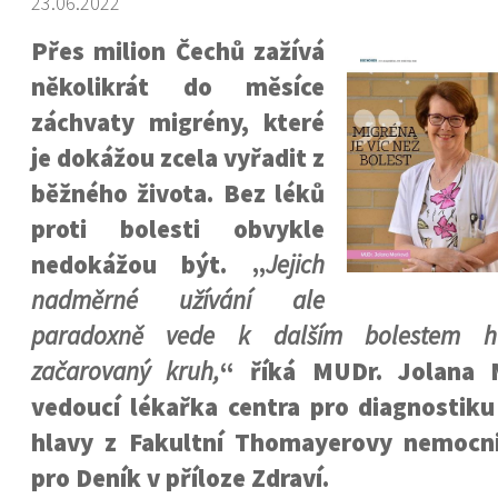
23.06.2022
Přes milion Čechů zažívá
několikrát do měsíce
záchvaty migrény, které
je dokážou zcela vyřadit z
běžného života. Bez léků
proti bolesti obvykle
nedokážou být. „
Jejich
nadměrné užívání ale
paradoxně vede k dalším bolestem h
začarovaný kruh,
“ říká MUDr. Jolana 
vedoucí lékařka centra pro diagnostiku
hlavy z Fakultní Thomayerovy nemocn
pro Deník v příloze Zdraví.