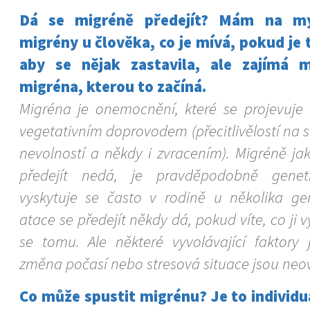
Dá se migréně předejít? Mám na mys
migrény u člověka, co je mívá, pokud je
aby se nějak zastavila, ale zajímá 
migréna, kterou to začíná.
Migréna je onemocnění, které se projevuje 
vegetativním doprovodem (přecitlivělostí na sv
nevolností a někdy i zvracením). Migréně j
předejít nedá, je pravděpodobně genet
vyskytuje se často v rodině u několika gen
atace se předejít někdy dá, pokud víte, co ji 
se tomu. Ale některé vyvolávající faktory 
změna počasí nebo stresová situace jsou neovl
Co může spustit migrénu? Je to individuá