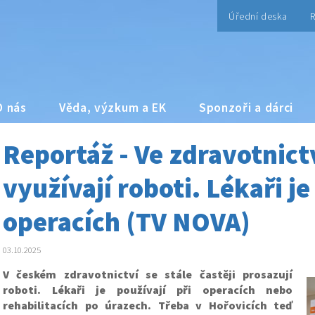
Úřední deska
R
O nás
Věda, výzkum a EK
Sponzoři a dárci
Reportáž - Ve zdravotnictv
využívají roboti. Lékaři je
operacích (TV NOVA)
03.10.2025
V českém zdravotnictví se stále častěji prosazují
roboti. Lékaři je používají při operacích nebo
rehabilitacích po úrazech. Třeba v Hořovicích teď