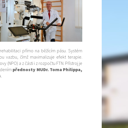
 rehabilitaci přímo na běžícím pásu. Systém
u vazbu, čímž maximalizuje efekt terapie.
 (NPO) a z části i z rozpočtu FTN. Přístroj je
vedením
přednosty MUDr. Toma Philippa,
.