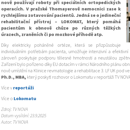
nově používají roboty při speciálních ortopedických
operacích. V pražské Thomayerově nemocnici zase k
rychlejšímu zotavování pacientů. Jedná se o jedineční
rehabilitační přístroj – LOKOMAT, který pomáhá
pacientům k obnově chůze po různých těžkých
úrazech, zraněních či po mozkové příhodě atp.
Díky elektricky poháněné ortéze, která se přizpůsobuje
individuálním potřebám pacienta, umožňuje intenzivní a efektivní
zároveň poskytuje podporu tělesné hmotnosti a neustálou zpětno
Zařízení bylo pořízeno díky EU dotacím v rámci Národního plánu obnovy
nově umístění na Klinice revmatologie a rehabilitace 3. LF UK pod 
Ph.D., MBA,
který poskytl rozhovor o Lokomatu v reportáži TV NOVA
Více v
reportáži
Více o
Lokomatu
Zdroj: TV NOVA
Datum vysílání: 23.9.2025
Autor: TV NOVA