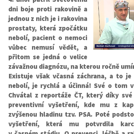
dni boje proti rakovině a
jednou z nich je i rakovina
prostaty, která zpočátku
nebolí, pacient o nemoci
vůbec nemusí vědět, a
přitom se jedná o velice
závažnou diagnózu, na kterou ročně umí
Existuje však včasná záchrana, a to je
nebolí, je rychlá a účinná! Své o tom v
Chvátal z reportáže ČT, který díky své
preventivní vyšetření, kde mu z kapk
zvýšenou hladinu tzv. PSA. Poté podsto
vyšetření, která mu potvrdila kar
v časném stádiu. O prevenci, léčbě a r