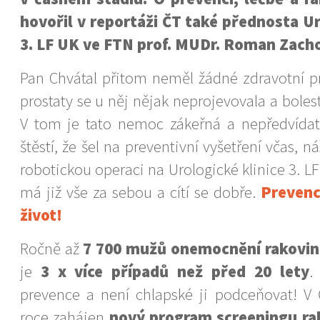
hovořil v reportáži ČT také přednosta Ur
3. LF UK ve FTN prof. MUDr. Roman Zacho
Pan Chvátal přitom neměl žádné zdravotní p
prostaty se u něj nějak neprojevovala a boles
V tom je tato nemoc zákeřná a nepředvídat
štěstí, že šel na preventivní vyšetření včas, 
robotickou operaci na Urologické klinice 3. L
má již vše za sebou a cítí se dobře.
Prevenc
život!
Ročně až
7 700 mužů onemocnění rakovin
je
3 x více případů než před 20 lety
.
prevence a není chlapské ji podceňovat! V
roce zahájen
nový program screeningu ra